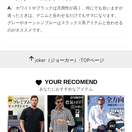
ホワイトやブラックは汎用性が高く、何にでも合いますが
迷ったときは、デニムと合わせるだけでもサマになります。
グレーやオーシャンブルーはスラックス系アイテムと合わせる
のがオススメです。
arrow_upward
joker（ジョーカー）-TOPページ
YOUR RECOMEND
favorite
あなたにおすすめなアイテム