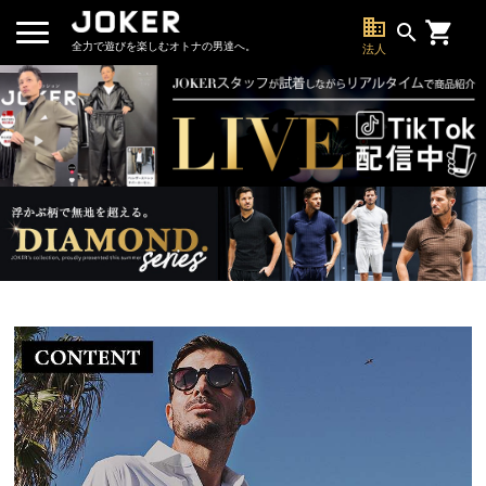
business
search
全力で遊びを楽しむオトナの男達へ。
法人