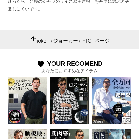
迷ったら「普段のシャツのサイズ感＋肩幅」を基準に選ぶと失
敗しにくいです。
arrow_upward
joker（ジョーカー）-TOPページ
YOUR RECOMEND
favorite
あなたにおすすめなアイテム