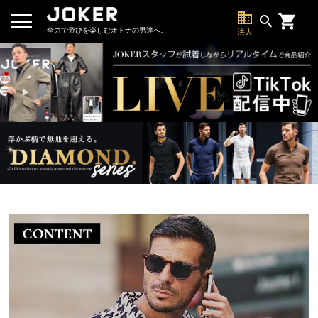
business
search
全力で遊びを楽しむオトナの男達へ。
法人