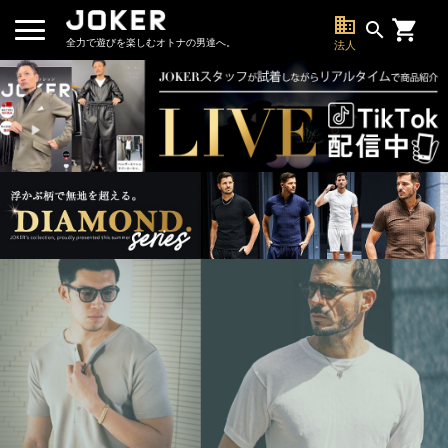
business
search
全力で遊びを楽しむオトナの男達へ。
法人