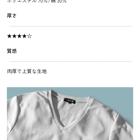
ポリエステル 70％/綿 30％
厚さ
★★★★☆
質感
肉厚で上質な生地