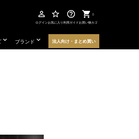
perm_identity
star_border
help_outline
0
ログイン
お気に入り
利用ガイド
お買い物カゴ
expand_more
expand_more
ズ
ブランド
法人向け・まとめ買い