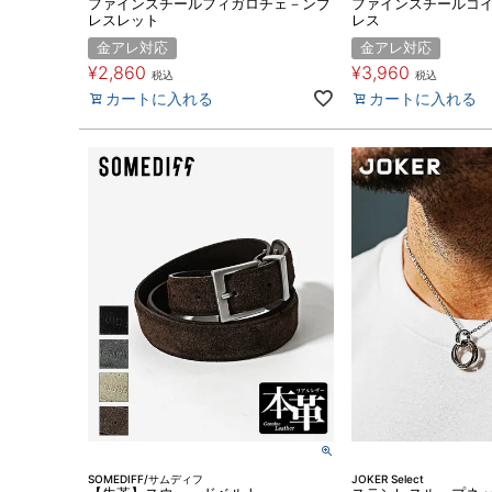
ファインスチールフィガロチェ－ンブ
ファインスチールコ
レスレット
レス
金アレ対応
金アレ対応
¥
2,860
¥
3,960
税込
税込
カートに入れる
カートに入れる
SOMEDIFF/サムディフ
JOKER Select