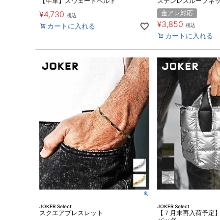
【牛革】スウェードベルト
ステンレスループネ
¥
4,730
金アレ対応
税込
¥
3,850
カートに入れる
税込
カートに入れる
JOKER Select
JOKER Select
スクエアブレスレット
【７月末再入荷予定