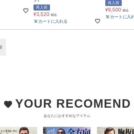
再入荷
再入荷
¥
9,500
税込
¥
3,520
税込
カートに入
カートに入れる
順
YOUR RECOMEND
favorite
あなたにおすすめなアイテム