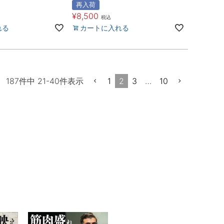
再入荷
¥
8,500
税込
れる
カートに入れる
1
2
3
…
10
187
件中
21
-
40
件表示