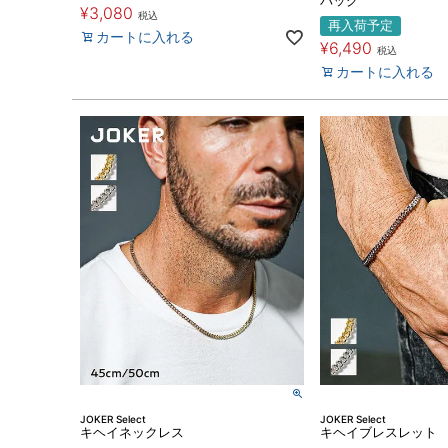
バッグ
¥
3,080
税込
再入荷予定
カートに入れる
¥
6,490
税込
カートに入れる
JOKER Select
JOKER Select
キヘイネックレス
キヘイブレスレット