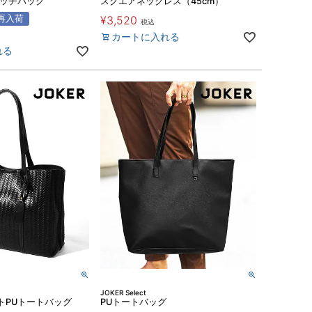
ラッチバッグ
スクエアネックレス（45cm）
再入荷
¥
3,520
税込
カートに入れる
れる
JOKER Select
トPUトートバッグ
PUトートバッグ