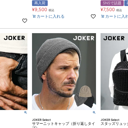
再入荷
SNSで話題
¥
9,500
¥
7,500
税込
税込
カートに入れる
カートに入
JOKER Select
JOKER Select
サマーニットキャップ（折り返しタイ
スタッズリュッ
プ）