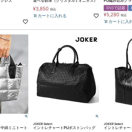
ックレス
選べる数珠（クリスタル / オニキス）
PU編み込みク
¥
3,850
SNSで話題
税込
¥
5,280
カートに入れる
税込
カートに入
JOKER Select
JOKER Select
】中綿ミニトート
イントレチャートPUボストンバッグ
イントレチャー