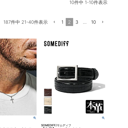
10
件中
1
-
10
件表示
1
2
3
…
10
187
件中
21
-
40
件表示
SOMEDIFF/サムディフ