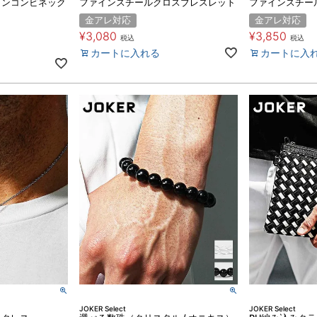
インコンビネック
ファインスチールクロスブレスレット
ファインスチー
金アレ対応
金アレ対応
¥
3,080
¥
3,850
税込
税込
カートに入れる
カートに入
JOKER Select
JOKER Select