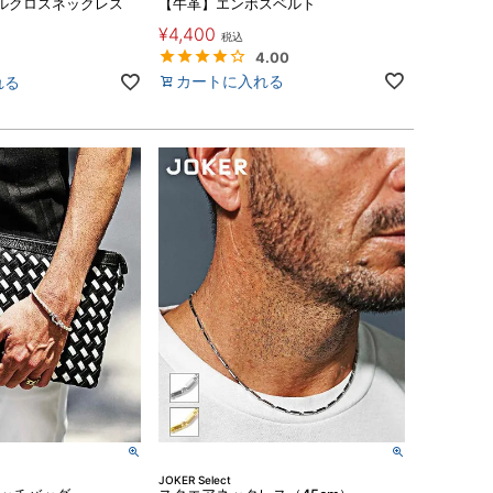
ルクロスネックレス
【牛革】エンボスベルト
¥
4,400
税込
4.00
カートに入れる
れる
JOKER Select