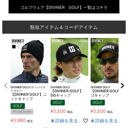
ゴルフウェア【DIVINER GOLF】一覧はコチラ
類似アイテム＆コーデアイテム
DIVINER GOLF/ディバイナ
DIVINER GOLF
DIVINER GOLF
ーゴルフ
【DIVINER GOLF】
【DIVINER GOLF】ロ
【DIVINER GOLF】ニ
DGキャップ
ゴキャップ
ットキャップ
GOLF
GOLF
GOLF
¥
5,500
¥
5,500
PriceDown
税込
税込
¥
3,980
詳細を見る
詳細を見る
税込