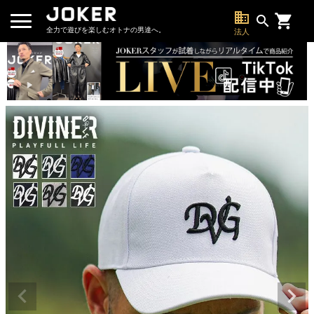
business
search
全力で遊びを楽しむオトナの男達へ。
法人