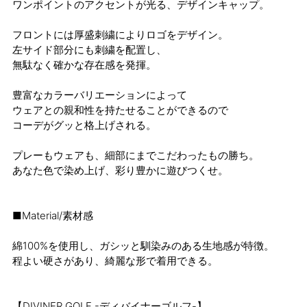
ワンポイントのアクセントが光る、デザインキャップ。
フロントには厚盛刺繍によりロゴをデザイン。
左サイド部分にも刺繍を配置し、
無駄なく確かな存在感を発揮。
豊富なカラーバリエーションによって
ウェアとの親和性を持たせることができるので
コーデがグッと格上げされる。
プレーもウェアも、細部にまでこだわったもの勝ち。
あなた色で染め上げ、彩り豊かに遊びつくせ。
■Material/素材感
綿100%を使用し、ガシッと馴染みのある生地感が特徴。
程よい硬さがあり、綺麗な形で着用できる。
【DIVINER GOLF -ディバイナーゴルフ-】