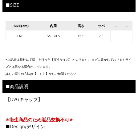
■SIZE
SIZE(cm)
内周
高さ
ツバ
-
-
FREE
55-60.5
12.5
7.5
※上記表は弊社にて採寸を行った【実寸サイズ】となります。 タグに書かれておりますサイ
ズとは異なる場合がございます。
詳しい採寸の方法は
【こちら】から
ご確認ください。
■商品説明
【DVGキャップ】
※衛生商品のため返品交換不可※
■Design/デザイン