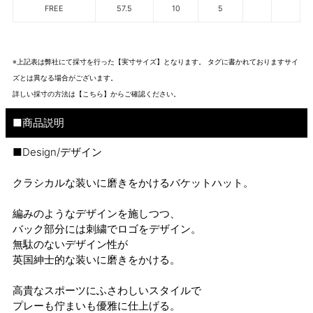
FREE
57.5
10
5
※上記表は弊社にて採寸を行った【実寸サイズ】となります。 タグに書かれておりますサイ
ズとは異なる場合がございます。
詳しい採寸の方法は
【こちら】から
ご確認ください。
■商品説明
■Design/デザイン
クラシカルな装いに磨きをかけるバケットハット。
編みのようなデザインを施しつつ、
バック部分には刺繍でロゴをデザイン。
無駄のないデザイン性が
英国紳士的な装いに磨きをかける。
高貴なスポーツにふさわしいスタイルで
プレーも佇まいも優雅に仕上げる。