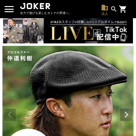
business
search
全力で遊びを楽しむオトナの男達へ。
法人