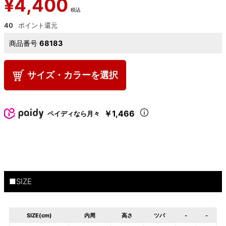
¥
4,400
税込
40
商品番号
68183
サイズ・カラーを選択
￥1,466
ペイディなら月々
■SIZE
SIZE(cm)
内周
高さ
ツバ
-
-