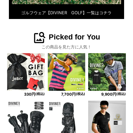
ゴルフウェア【DIVINER GOLF】一覧はコチラ
image_search
Picked for You
この商品を見た方に人気！
(税込)
(税込)
(税込)
330円
7,700円
9,900円