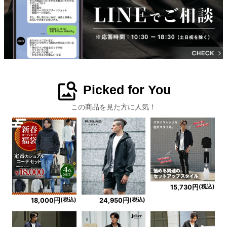
image_search
Picked for You
この商品を見た方に人気！
(税込)
15,730円
(税込)
(税込)
18,000円
24,950円