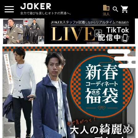
business
search
全力で遊びを楽しむオトナの男達へ。
法人