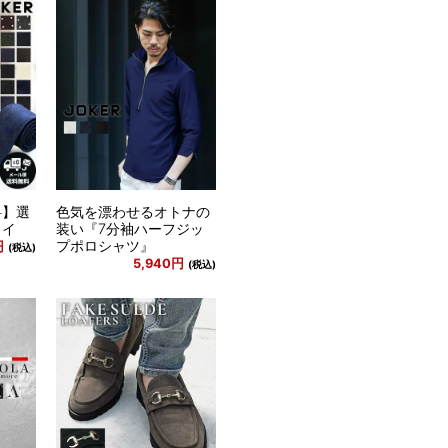
料】選
色気を漂わせるオトナの
タイ
装い『7分袖ハーフジッ
プポロシャツ』
円
(税込)
5,940円
(税込)