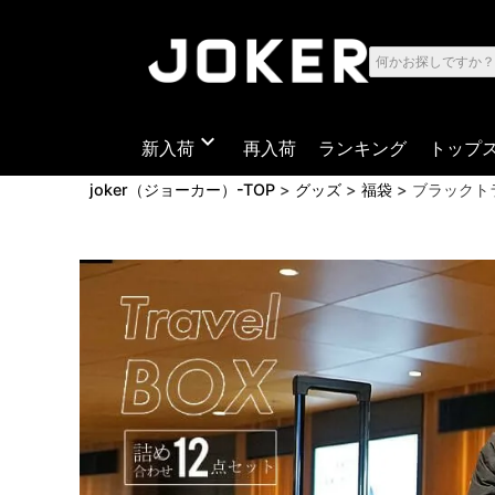
expand_more
新入荷
再入荷
ランキング
トップ
joker（ジョーカー）-TOP
グッズ
福袋
ブラックト