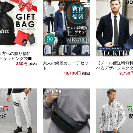
な方への贈り物に！
kerラッピング袋■
大人の綺麗めコーデセッ
【メール便送料無
330円
(税込)
ト
べるデザインネク
18,700円
2,750
(税込)