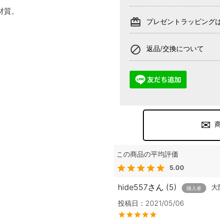
材質。
card_giftcard
プレゼントラッピング
block
返品/交換について
5.00
hide557
5
大
購入者
投稿日
2021/05/06