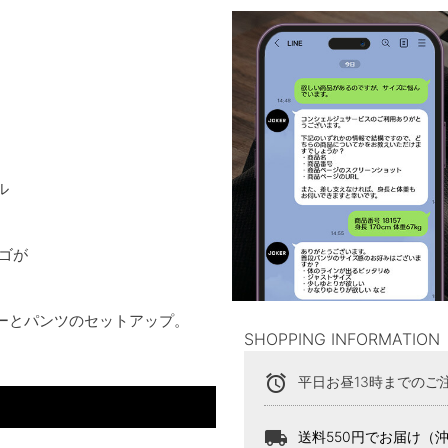
ル
ロゴが
ーとパンツのセットアップ。
SHOPPING INFORMATION
alarm
平日お昼13時までのご
local_shipping
送料550円でお届け（