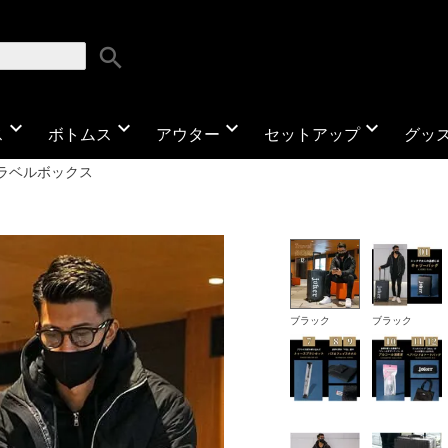
search
expand_more
expand_more
expand_more
expand_more
ス
ボトムス
アウター
セットアップ
グッ
ラベルボックス
ブラック
ブラック