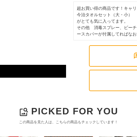
超お買い得の商品です！キャリ
今治タオルセット（大・小）

がとても気に入ってます。

その他　消毒スプレー、ビーチ
ースカバーが付属してればなお
PICKED FOR YOU
image_search
この商品を見た人は、こちらの商品もチェックしています！