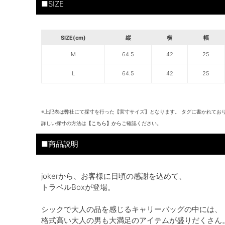
■SIZE
SIZE(cm)
縦
横
幅
M
64.5
42
25
L
64.5
42
25
※上記表は弊社にて採寸を行った【実寸サイズ】となります。 タグに書かれてお
詳しい採寸の方法は
【こちら】から
ご確認ください。
■商品説明
jokerから、お客様に日頃の感謝を込めて、
トラベルBoxが登場。
シックで大人の品を感じるキャリーバッグの中には、
格式高い大人の男も大満足のアイテムが盛りだくさん