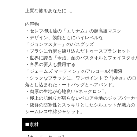
上質な旅をあなたに...。
内容物
・セレブ御用達の「エリナム」の超高級マスク
・デザイン、効能ともにハイレベルな
「ジョンマスター」のバスグッズ
・ブラシに竹炭を練り込んだトゥースブラシセット
・世界に誇る「今治」産のバスタオルとフェイスタオ
・各界の要人も愛用する
「ジェームズ マーティン」のアルコール消毒液
・シックなブラックに、ワンポイントで「joker」の
落とし込まれたトートバッグとヘアバンド。
・肉厚の生地が心地良いVネックロンT。
・極上の肌触りが堪らないベロア生地のジップパーカ
・抜群の防寒性とスッキリとしたシルエットが魅力の
シームレス中綿ジャケット。
■素材