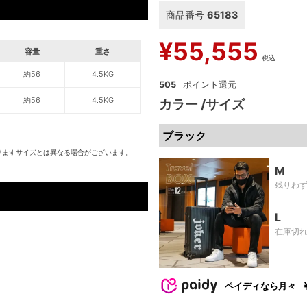
商品番号
65183
¥
55,555
容量
重さ
税込
約56
4.5KG
505
約56
4.5KG
カラー
サイズ
ブラック
りますサイズとは異なる場合がございます。
M
残りわ
L
在庫切
ペイディなら月々
。