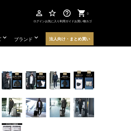
perm_identity
star_border
help_outline
0
ログイン
お気に入り
利用ガイド
お買い物カゴ
expand_more
expand_more
ズ
ブランド
法人向け・まとめ買い