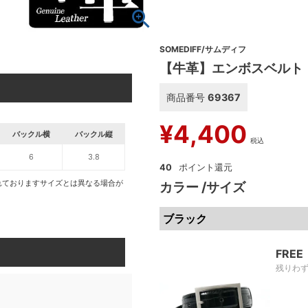
SOMEDIFF/サムディフ
【牛革】エンボスベルト
商品番号
69367
¥
4,400
バックル横
バックル縦
税込
6
3.8
40
れておりますサイズとは異なる場合が
カラー
サイズ
ブラック
FREE
残りわ