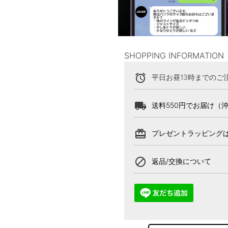
SHOPPING INFORMATION
alarm
平日お昼13時までのご
local_shipping
送料550円でお届け（
card_giftcard
プレゼントラッピング
block
返品/交換について