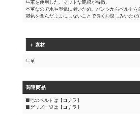
牛革を使用した、マットな艶感が特徴。
本革なので水や湿気に弱いため、パンツからベルトを
湿気を含んだままにしないことで長くお楽しみいただ
＋ 素材
牛革
関連商品
■他のベルトは【
コチラ
】
■グッズ一覧は【
コチラ
】