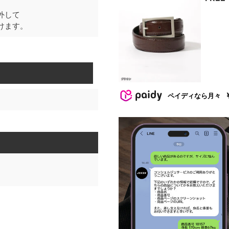
外して
けます。
ペイディなら月々