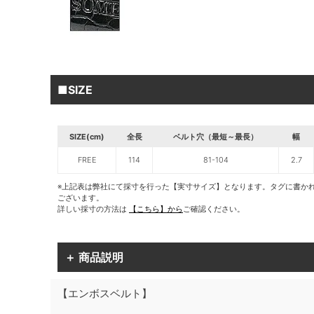
■SIZE
SIZE(cm)
全長
ベルト穴（最短～最長）
幅
FREE
114
81-104
2.7
※上記表は弊社にて採寸を行った【実寸サイズ】となります。タグに書か
ございます。
詳しい採寸の方法は
【こちら】から
ご確認ください。
＋ 商品説明
【エンボスベルト】