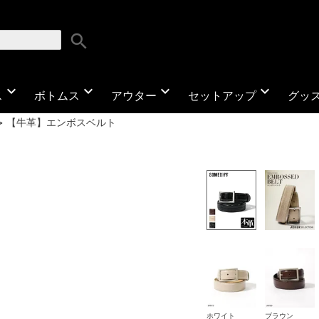
search
expand_more
expand_more
expand_more
expand_more
ス
ボトムス
アウター
セットアップ
グッ
【牛革】エンボスベルト
ホワイト
ブラウン