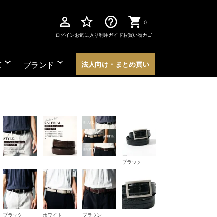
perm_identity
star_border
help_outline
0
ログイン
お気に入り
利用ガイド
お買い物カゴ
expand_more
expand_more
ズ
ブランド
法人向け・まとめ買い
ブラック
ブラック
ホワイト
ブラウン