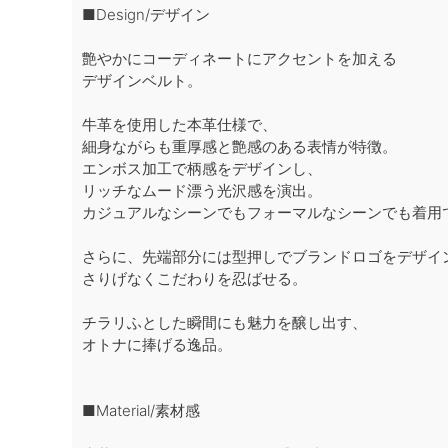
■Design/デザイン
艶やかにコーディネートにアクセントを加える
デザインベルト。
牛革を使用した本革仕様で、
細身ながらも重厚感と艶感のある表情が特徴。
エンボス加工で柄感をデザインし、
リッチなムード漂う光沢感を演出。
カジュアルなシーンでもフォーマルなシーンでも着用
さらに、先端部分には型押しでブランドロゴをデザイ
さりげなくこだわりを忍ばせる。
チラリふとした瞬間にも魅力を醸し出す、
オトナに捧げる逸品。
■Material/素材感