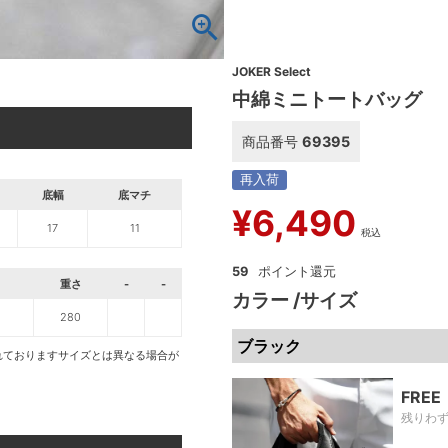
JOKER Select
中綿ミニトートバッグ
商品番号
69395
再入荷
底幅
底マチ
¥
6,490
17
11
税込
59
重さ
-
-
カラー
サイズ
280
ブラック
れておりますサイズとは異なる場合が
FREE
残りわ