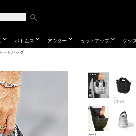
search
expand_more
expand_more
expand_more
expand_more
ス
ボトムス
アウター
セットアップ
グッ
トートバッグ
ブラック
カーキ