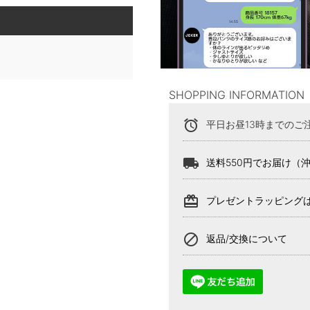
SHOPPING INFORMATION
alarm
平日お昼13時までのご
local_shipping
送料550円でお届け（
card_giftcard
プレゼントラッピング
block
返品/交換について