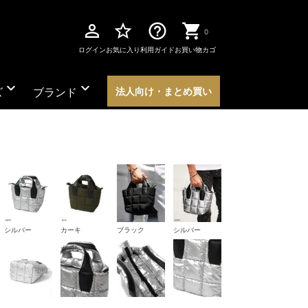
perm_identity
star_border
help_outline
0
ログイン
お気に入り
利用ガイド
お買い物カゴ
expand_more
expand_more
ズ
ブランド
法人向け・まとめ買い
シルバー
カーキ
ブラック
シルバー