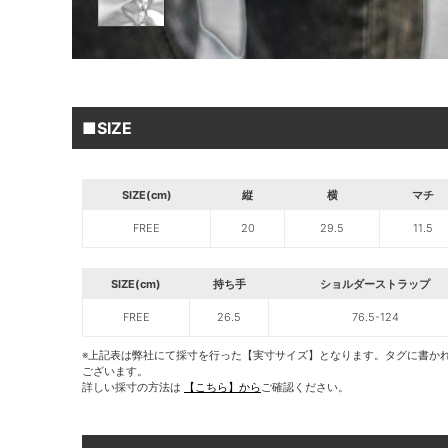
■SIZE
SIZE(cm)
縦
横
マチ
FREE
20
29.5
11.5
SIZE(cm)
持ち手
ショルダーストラップ
FREE
26.5
76.5-124
※上記表は弊社にて採寸を行った【実寸サイズ】となります。タグに書か
ございます。
詳しい採寸の方法は
【こちら】から
ご確認ください。