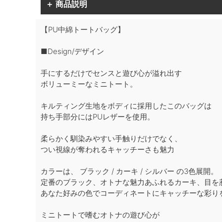
＋ 商品説明
【PU中綿トートバッグ】
■Design/デザイン
手にするだけでセンスと遊び心が溢れ出す
ボリューミーなミニトート。
キルティング生地をボディに採用したこのバッグは
持ち手部分にはPUレザーを使用。
柔らかく馴染みやすい手触りだけでなく、
つい視線が奪われるキャッチーさも魅力
カラーは、 ブラック / カーキ / シルバー の3色展開。
定番のブラック、オトナな魅力あふれるカーキ、目を
あなた好みの色でコーディネートにキャッチーな彩り
ミニトートで嗜むオトナの遊び心が