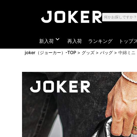
expand_more
新入荷
再入荷
ランキング
トップ
joker（ジョーカー）-TOP
グッズ
バッグ
中綿ミニ