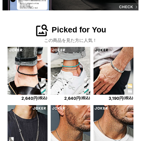
image_search
Picked for You
この商品を見た方に人気！
(税込)
(税込)
(税込)
2,640円
2,640円
3,190円