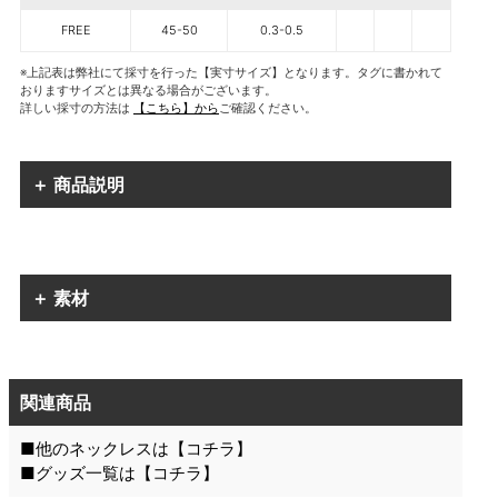
FREE
45-50
0.3-0.5
※上記表は弊社にて採寸を行った【実寸サイズ】となります。タグに書かれて
おりますサイズとは異なる場合がございます。
詳しい採寸の方法は
【こちら】から
ご確認ください。
＋ 商品説明
＋ 素材
関連商品
■他のネックレスは【
コチラ
】
■グッズ一覧は【
コチラ
】