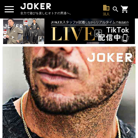
business
search
全力で遊びを楽しむオトナの男達へ。
法人