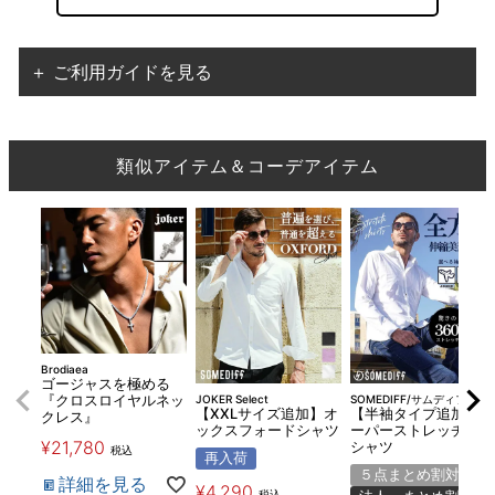
＋ ご利用ガイドを見る
類似アイテム＆コーデアイテム
Brodiaea
ゴージャスを極める
JOKER Select
SOMEDIFF/サムディフ
『クロスロイヤルネッ
【XXLサイズ追加】オ
【半袖タイプ追加】ス
クレス』
ックスフォードシャツ
ーパーストレッチ無地
¥
21,780
シャツ
税込
再入荷
５点まとめ割対象
詳細を見る
¥
4,290
税込