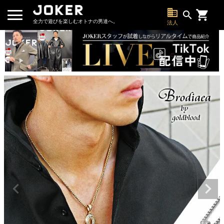
business
search
全力で遊びを楽しむオトナの男達へ。
法人