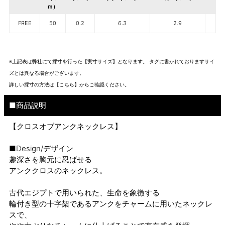
ｍ）
FREE
50
0.2
6.3
2.9
※上記表は弊社にて採寸を行った【実寸サイズ】となります。 タグに書かれておりますサイ
ズとは異なる場合がございます。
詳しい採寸の方法は
【こちら】から
ご確認ください。
■商品説明
【クロスオブアンクネックレス】
■Design/デザイン
趣深さを胸元に忍ばせる
アンククロスのネックレス。
古代エジプトで用いられた、生命を象徴する
輪付き型の十字架であるアンクをチャームに用いたネックレ
スで、