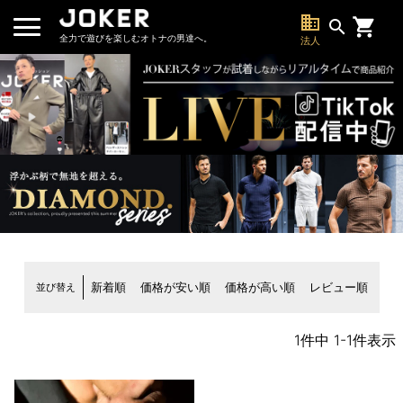
business
search
全力で遊びを楽しむオトナの男達へ。
法人
並び替え
新着順
価格が安い順
価格が高い順
レビュー順
1
件中
1
-
1
件表示