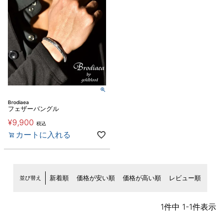
Brodiaea
フェザーバングル
¥
9,900
税込
カートに入れる
並び替え
新着順
価格が安い順
価格が高い順
レビュー順
1
件中
1
-
1
件表示