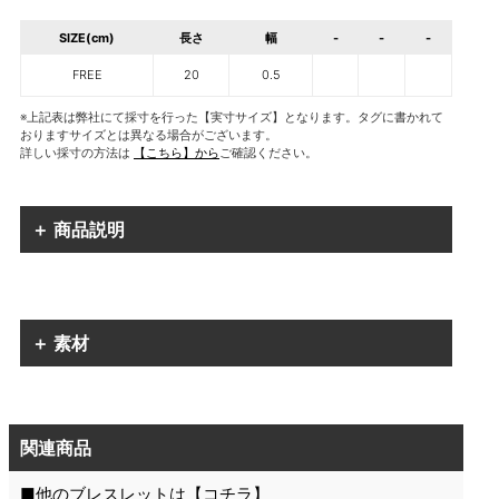
SIZE(cm)
長さ
幅
-
-
-
FREE
20
0.5
※上記表は弊社にて採寸を行った【実寸サイズ】となります。タグに書かれて
おりますサイズとは異なる場合がございます。
詳しい採寸の方法は
【こちら】から
ご確認ください。
＋ 商品説明
＋ 素材
関連商品
■他のブレスレットは【
コチラ
】