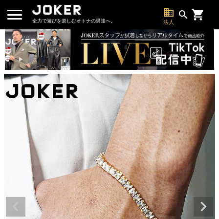
business
search
全力で遊びを楽しむオトナの男達へ。
法人