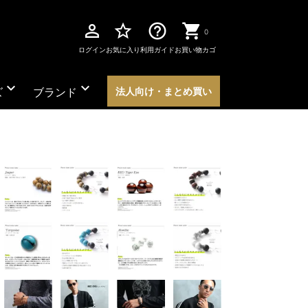
perm_identity
star_border
help_outline
0
ログイン
お気に入り
利用ガイド
お買い物カゴ
expand_more
expand_more
ズ
ブランド
法人向け・まとめ買い