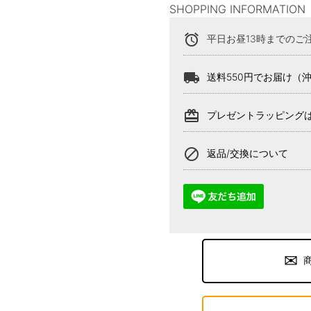
SHOPPING INFORMATION
alarm
平日お昼13時までのご
local_shipping
送料550円でお届け（
card_giftcard
プレゼントラッピング
block
返品/交換について