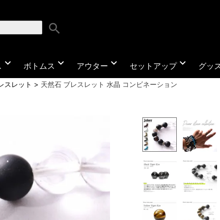
search
expand_more
expand_more
expand_more
expand_more
ス
ボトムス
アウター
セットアップ
グッ
レスレット
天然石 ブレスレット 水晶 コンビネーション