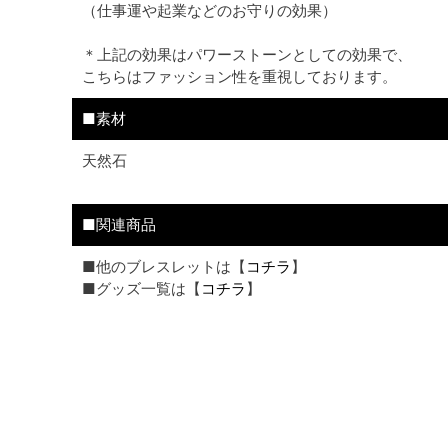
（仕事運や起業などのお守りの効果）
＊上記の効果はパワーストーンとしての効果で、
こちらはファッション性を重視しております。
■素材
天然石
■関連商品
■他のブレスレットは【
コチラ
】
■グッズ一覧は【
コチラ
】