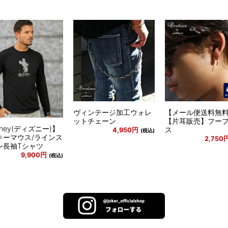
ヴィンテージ加工ウォレ
【メール便送料無
ットチェーン
【片耳販売】フー
sney(ディズニー)】
ス
4,950円
(税込)
キーマウス/ラインス
2,750
ン長袖Tシャツ
9,900円
(税込)