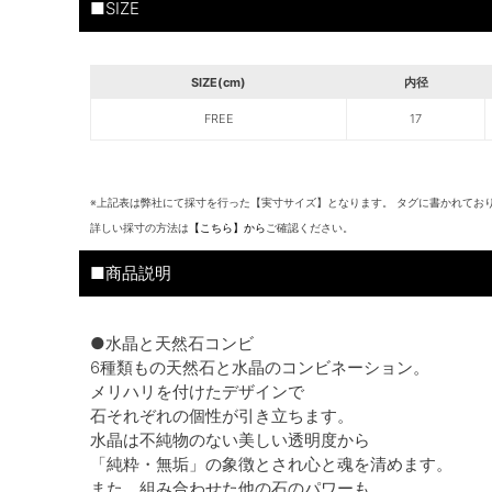
■SIZE
SIZE(cm)
内径
FREE
17
※上記表は弊社にて採寸を行った【実寸サイズ】となります。 タグに書かれてお
詳しい採寸の方法は
【こちら】から
ご確認ください。
■商品説明
●水晶と天然石コンビ
6種類もの天然石と水晶のコンビネーション。
メリハリを付けたデザインで
石それぞれの個性が引き立ちます。
水晶は不純物のない美しい透明度から
「純粋・無垢」の象徴とされ心と魂を清めます。
また、組み合わせた他の石のパワーも