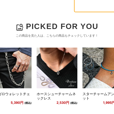
PICKED FOR YOU
image_search
この商品を見た人は、こちらの商品もチェックしています！
ガロウォレットチェ
ホースシューチャームネ
スターチャームア
ックレス
ット
5,390円
2,530円
1,995
(税込)
(税込)