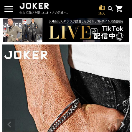
business
search
全力で遊びを楽しむオトナの男達へ。
法人