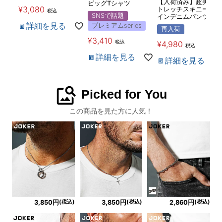
【入荷済み】超美脚ス
ビッグTシャツ
¥
3,080
トレッチスキニーデザ
税込
SNSで話題
インデニムパンツ
詳細を見る
プレミアムseries
再入荷
¥
3,410
税込
¥
4,980
税込
詳細を見る
詳細を見る
image_search
Picked for You
この商品を見た方に人気！
(税込)
(税込)
(税込)
3,850円
3,850円
2,860円