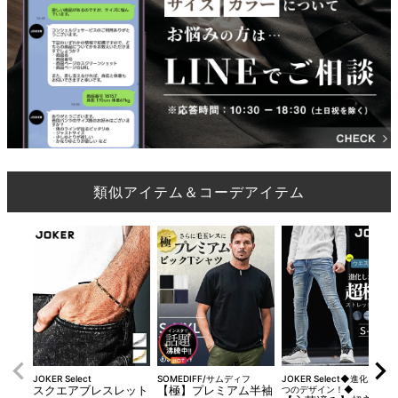
類似アイテム＆コーデアイテム
JOKER Select
SOMEDIFF/サムディフ
JOKER Select◆進化した2
スクエアブレスレット
【極】プレミアム半袖
つのデザイン！◆