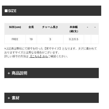
■SIZE
SIZE(cm)
全長
チャーム長さ
本体幅
-
-
（細/太）
FREE
19
3
0.2/0.5
※上記表は弊社にて採寸を行った【実寸サイズ】となります。タグに書かれて
おりますサイズとは異なる場合がございます。
詳しい採寸の方法は
【こちら】から
ご確認ください。
＋ 商品説明
＋ 素材