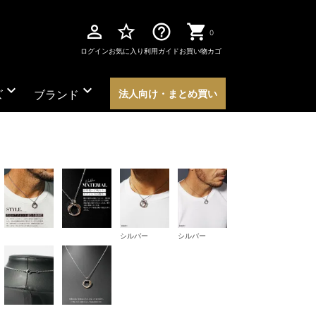
perm_identity
star_border
help_outline
0
ログイン
お気に入り
利用ガイド
お買い物カゴ
expand_more
expand_more
ズ
ブランド
法人向け・まとめ買い
シルバー
シルバー