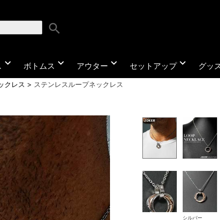
search
expand_more
expand_more
expand_more
expand_more
ス
ボトムス
アウター
セットアップ
グッ
ックレス
ステンレスループネックレス
シルバー