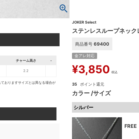
JOKER Select
ステンレスループネック
商品番号
69400
金アレ対応
チャーム高さ
-
¥
3,850
2.2
税込
れておりますサイズとは異なる場合が
35
カラー
サイズ
シルバー
FREE