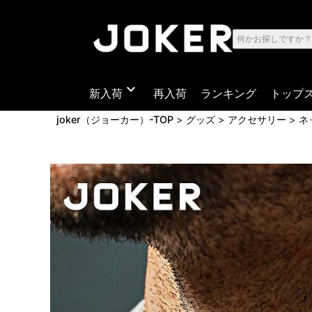
expand_more
新入荷
再入荷
ランキング
トップ
joker（ジョーカー）-TOP
グッズ
アクセサリー
ネ