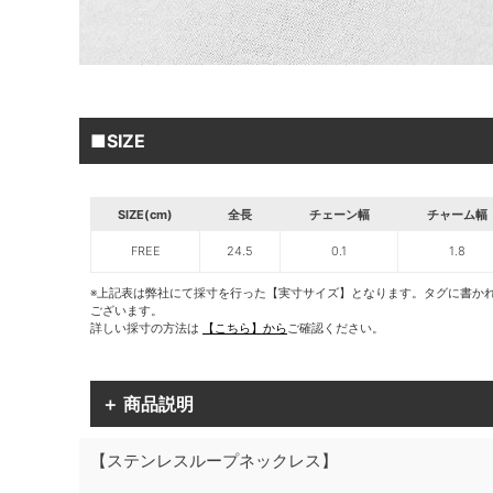
■SIZE
SIZE(cm)
全長
チェーン幅
チャーム幅
FREE
24.5
0.1
1.8
※上記表は弊社にて採寸を行った【実寸サイズ】となります。タグに書か
ございます。
詳しい採寸の方法は
【こちら】から
ご確認ください。
＋ 商品説明
【ステンレスループネックレス】