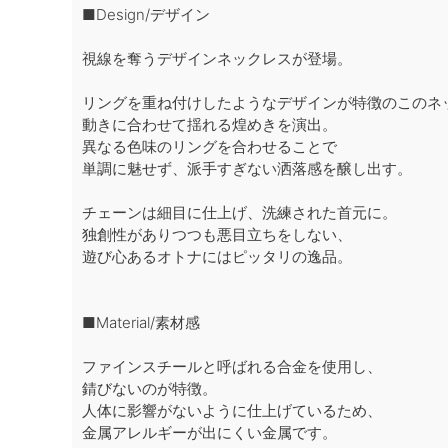
■Design/デザイン
視線を奪うデザインネックレスが登場。
リングを重ね付けしたようなデザインが特徴のこのネ
動きに合わせて揺れる煌めきを演出。
異なる色味のリングを合わせることで
単調に魅せず、派手すぎない洒落感を醸し出す。
チェーンは細目に仕上げ、洗練された首元に。
独創性がありつつも悪目立ちをしない、
遊び心あるオトナにはピッタリの逸品。
■Material/素材感
ファインスチールと呼ばれる合金を使用し、
錆びないのが特徴。
人体に影響がないように仕上げているため、
金属アレルギーが出にくい金属です。