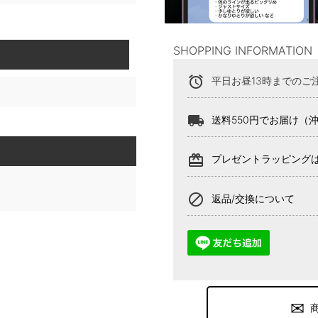
SHOPPING INFORMATION
alarm
平日お昼13時までのご
local_shipping
送料550円でお届け（
card_giftcard
プレゼントラッピング
block
返品/交換について