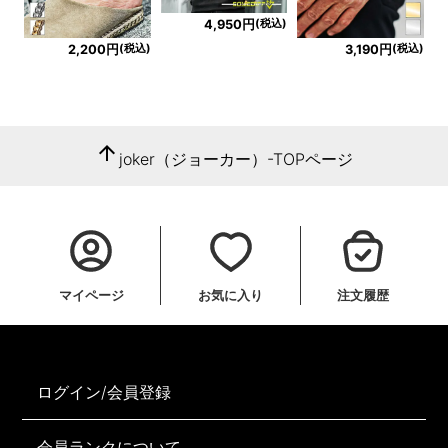
(税込)
4,950円
(税込)
(税込)
2,200円
3,190円
arrow_upward
joker（ジョーカー）-TOPページ
マイページ
お気に入り
注文履歴
ログイン/会員登録
会員ランクについて