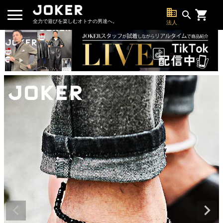
business
search
全力で遊びを楽しむオトナの男達へ。
法人