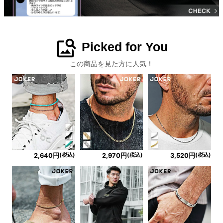
image_search
Picked for You
この商品を見た方に人気！
(税込)
(税込)
(税込)
2,640円
2,970円
3,520円