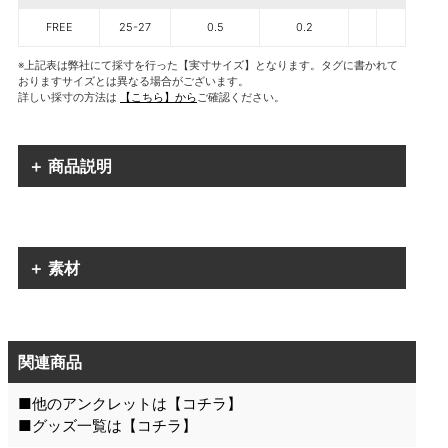
FREE
25-27
0.5
0.2
※上記表は弊社にて採寸を行った【実寸サイズ】となります。タグに書かれて
おりますサイズとは異なる場合がございます。
詳しい採寸の方法は
【こちら】から
ご確認ください。
＋ 商品説明
＋ 素材
関連商品
■他のアンクレットは【
コチラ
】
■グッズ一覧は【
コチラ
】