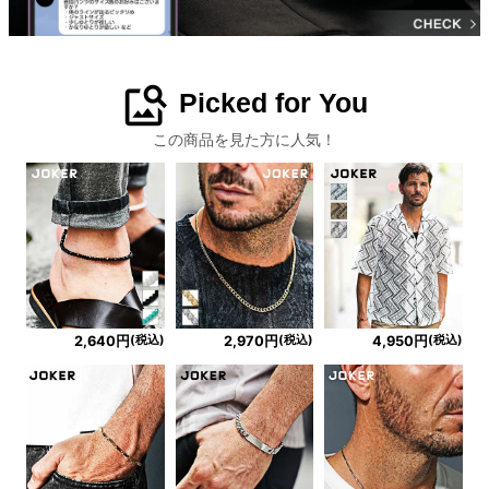
image_search
Picked for You
この商品を見た方に人気！
(税込)
(税込)
(税込)
2,640円
2,970円
4,950円