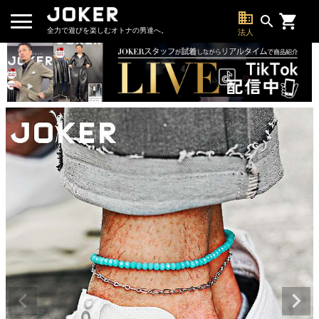
business
search
全力で遊びを楽しむオトナの男達へ。
法人