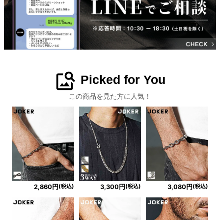
image_search
Picked for You
この商品を見た方に人気！
(税込)
(税込)
(税込)
2,860円
3,300円
3,080円