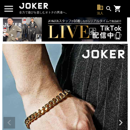
business
search
全力で遊びを楽しむオトナの男達へ。
法人