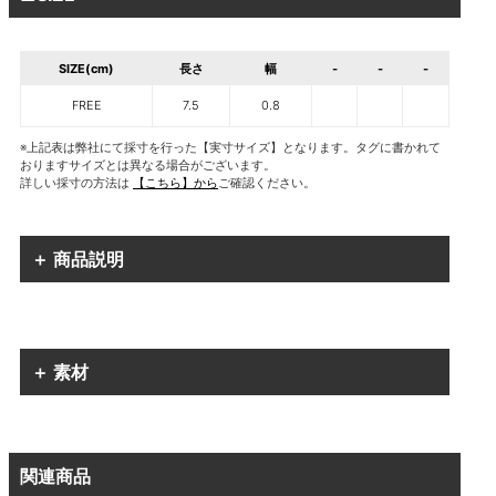
SIZE(cm)
長さ
幅
-
-
-
FREE
7.5
0.8
※上記表は弊社にて採寸を行った【実寸サイズ】となります。タグに書かれて
おりますサイズとは異なる場合がございます。
詳しい採寸の方法は
【こちら】から
ご確認ください。
＋ 商品説明
＋ 素材
関連商品