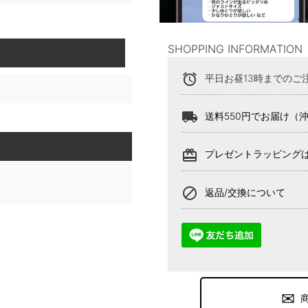
SHOPPING INFORMATION
alarm
平日お昼13時までのご
local_shipping
送料550円でお届け（
card_giftcard
プレゼントラッピング
block
返品/交換について