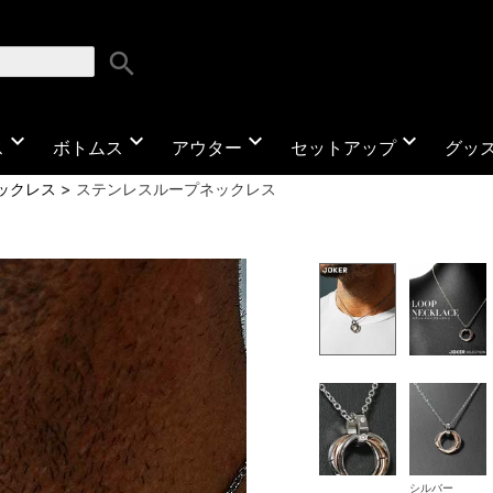
search
expand_more
expand_more
expand_more
expand_more
ス
ボトムス
アウター
セットアップ
グッ
ックレス
ステンレスループネックレス
シルバー