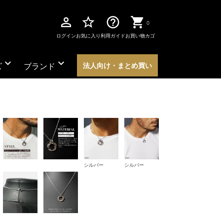
perm_identity
star_border
help_outline
0
ログイン
お気に入り
利用ガイド
お買い物カゴ
expand_more
expand_more
ズ
ブランド
法人向け・まとめ買い
シルバー
シルバー