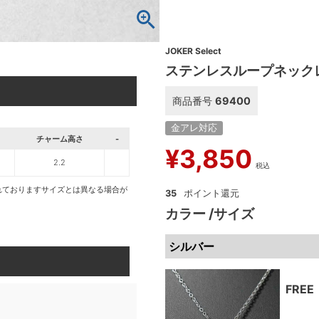
JOKER Select
ステンレスループネック
商品番号
69400
金アレ対応
チャーム高さ
-
¥
3,850
2.2
税込
れておりますサイズとは異なる場合が
35
カラー
サイズ
シルバー
FREE