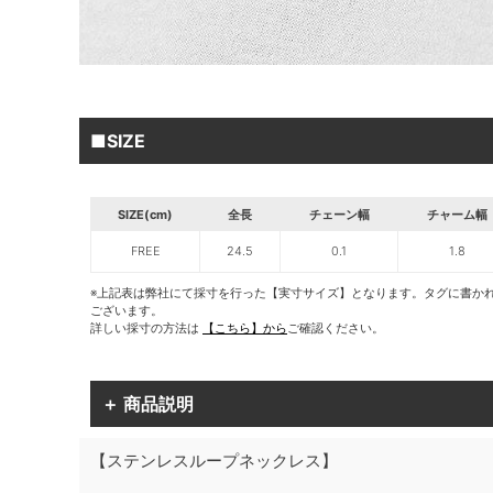
■SIZE
SIZE(cm)
全長
チェーン幅
チャーム幅
FREE
24.5
0.1
1.8
※上記表は弊社にて採寸を行った【実寸サイズ】となります。タグに書か
ございます。
詳しい採寸の方法は
【こちら】から
ご確認ください。
＋ 商品説明
【ステンレスループネックレス】