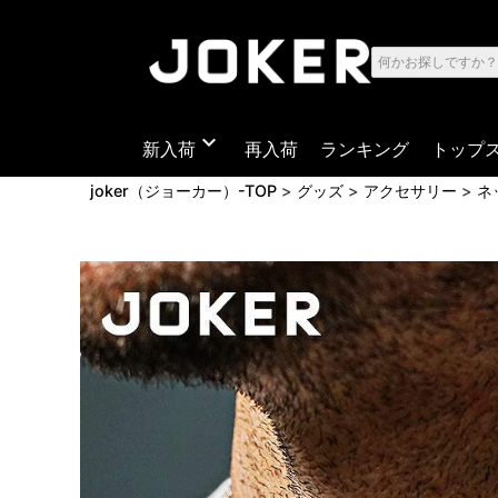
expand_more
新入荷
再入荷
ランキング
トップ
joker（ジョーカー）-TOP
グッズ
アクセサリー
ネ