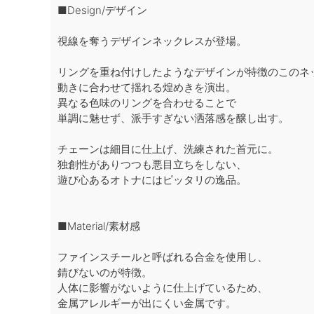
■Design/デザイン
視線を奪うデザインネックレスが登場。
リングを重ね付けしたようなデザインが特徴のこのネ
動きに合わせて揺れる煌めきを演出。
異なる色味のリングを合わせることで
単調に魅せず、派手すぎない洒落感を醸し出す。
チェーンは細目に仕上げ、洗練された首元に。
独創性がありつつも悪目立ちをしない、
遊び心あるオトナにはピッタリの逸品。
■Material/素材感
ファインスチールと呼ばれる合金を使用し、
錆びないのが特徴。
人体に影響がないように仕上げているため、
金属アレルギーが出にくい金属です。