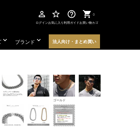
perm_identity
star_border
help_outline
0
ログイン
お気に入り
利用ガイド
お買い物カゴ
expand_more
expand_more
ズ
ブランド
法人向け・まとめ買い
ゴールド