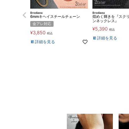
Brodiaea
Brodiaea
6mmキヘイスチールチェーン
煌めく輝きを『スク
ンネックレス』
金アレ対応
¥
5,390
税込
¥
3,850
税込
詳細を見る
詳細を見る