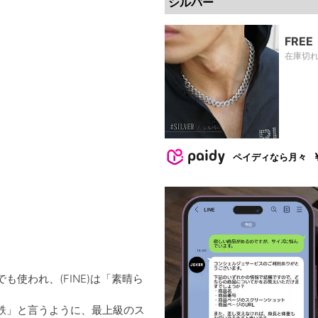
シルバー
FREE
在庫切
ペイディなら月々
使われ、(FINE)は「素晴ら
。
鉄」と言うように、最上級のス