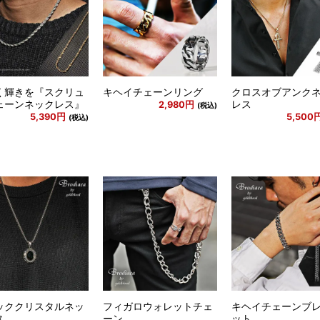
く輝きを『スクリュ
キヘイチェーンリング
クロスオブアンク
ェーンネックレス』
レス
2,980円
(税込)
5,390円
5,500
(税込)
ッククリスタルネッ
フィガロウォレットチェ
キヘイチェーンブ
ス
ーン
ット