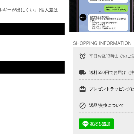
ルギーが出にくい」(個人差は
SHOPPING INFORMATION
alarm
平日お昼13時までのご
local_shipping
送料550円でお届け（
card_giftcard
プレゼントラッピング
block
返品/交換について