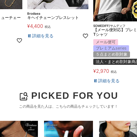
Brodiaea
リューチェー
キヘイチェーンブレスレット
¥
4,400
SOMEDIFF/サムディフ
税込
【メール便対応】プレミ
Tシャツ
詳細を見る
メール便可
プレミアムseries
５点まとめ割対象
法人・まとめ割対象商
¥
2,970
税込
詳細を見る
PICKED FOR YOU
image_search
この商品を見た人は、こちらの商品もチェックしています！