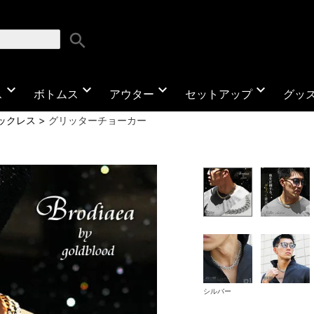
search
expand_more
expand_more
expand_more
expand_more
ス
ボトムス
アウター
セットアップ
グッ
ックレス
グリッターチョーカー
シルバー