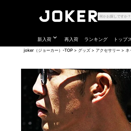
expand_more
新入荷
再入荷
ランキング
トップ
joker（ジョーカー）-TOP
グッズ
アクセサリー
ネ