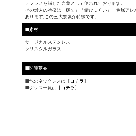
テンレスを指した言葉として使われております。
その最大の特徴は「頑丈」「錆びにくい」「金属アレ
あります)この三大要素が特徴です。
■素材
サージカルステンレス
クリスタルガラス
■関連商品
■他のネックレスは【
コチラ
】
■グッズ一覧は【
コチラ
】