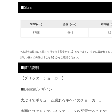
■SIZE
SIZE(cm)
全長（cm）
本体幅（
FREE
46.5
1.3
※上記表は弊社にて採寸を行った【実寸サイズ】となります。 タグに書かれてお
詳しい採寸の方法は
【こちら】から
ご確認ください。
■商品説明
【グリッターチョーカー】
■Design/デザイン
大ぶりでボリューム感あるキヘイのチョーカー。
表面にはクリアのラインストーンを配置することで