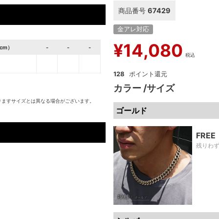
商品番号
67429
金アレ対応
¥
14,080
cm）
-
-
-
税込
128
カラー
サイズ
りますサイズとは異なる場合がございます。
ゴールド
FREE
残りわ