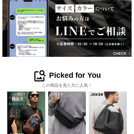
image_search
Picked for You
この商品を見た方に人気！