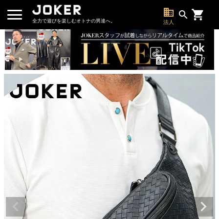
business
search
全力で遊びを楽しむオトナの男達へ。
法人