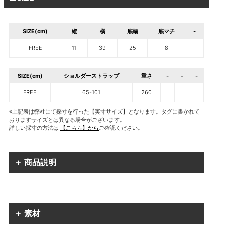
SIZE(cm)
縦
横
底幅
底マチ
-
FREE
11
39
25
8
SIZE(cm)
ショルダーストラップ
重さ
-
-
-
FREE
65-101
260
※上記表は弊社にて採寸を行った【実寸サイズ】となります。タグに書かれて
おりますサイズとは異なる場合がございます。
詳しい採寸の方法は
【こちら】から
ご確認ください。
＋ 商品説明
＋ 素材