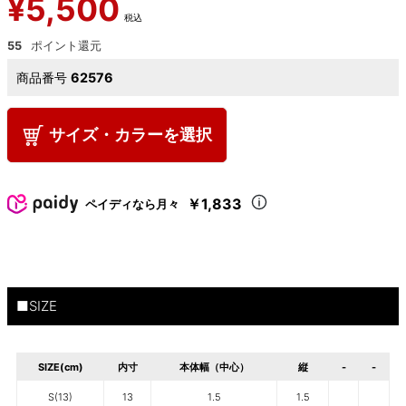
¥
5,500
税込
55
商品番号
62576
サイズ・カラーを選択
￥1,833
ペイディなら月々
■SIZE
SIZE(cm)
内寸
本体幅（中心）
縦
-
-
S(13)
13
1.5
1.5