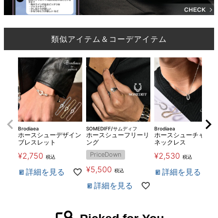
類似アイテム＆コーデアイテム
Brodiaea
SOMEDIFF/サムディフ
Brodiaea
ホースシューデザイン
ホースシューフリーリ
ホースシューチャーム
ブレスレット
ング
ネックレス
¥
2,750
PriceDown
¥
2,530
税込
税込
¥
5,500
詳細を見る
詳細を見る
税込
詳細を見る