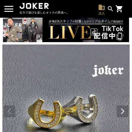
business
search
全力で遊びを楽しむオトナの男達へ。
法人