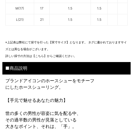
M(17)
17
1.5
1.5
L(21)
21
1.5
1.5
※上記表は弊社にて採寸を行った【実寸サイズ】となります。 タグに書かれておりますサイ
ズとは異なる場合がございます。
詳しい採寸の方法は
【こちら】から
ご確認ください。
■商品説明
ブランドアイコンのホースシューをモチーフ
にしたホースシューリング。
【手元で魅せるあなたの魅力】
世の多くの男性が容姿に気を配る中、
その過半数の男性が見落としている
大きなポイント、それは、「手」。