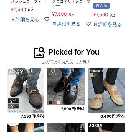
メッシュローファー
クロコデザインローフ
再入荷
ァー
¥
6,490
税込
¥
7,590
¥
7,590
税込
税込
詳細を見る
詳細を見る
詳細を見る
image_search
Picked for You
この商品を見た方に人気！
(税込)
7,590円
(税込)
(税込)
7,590円
6,490円