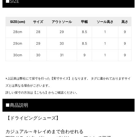
■SIZE
SIZE(cm)
サイズ
アウトソール
甲幅
ソール高さ
高さ
28cm
28
29
8.5
1
9
29cm
29
30
8.5
1
9
30cm
30
31
9
1
9
※上記表は弊社にて採寸を行った【実寸サイズ】となります。 タグに書かれておりますサイ
ズとは異なる場合がございます。
詳しい採寸の方法は
【こちら】から
ご確認ください。
■商品説明
【ドライビングシューズ】
カジュアル～キレイめまで合わせれる