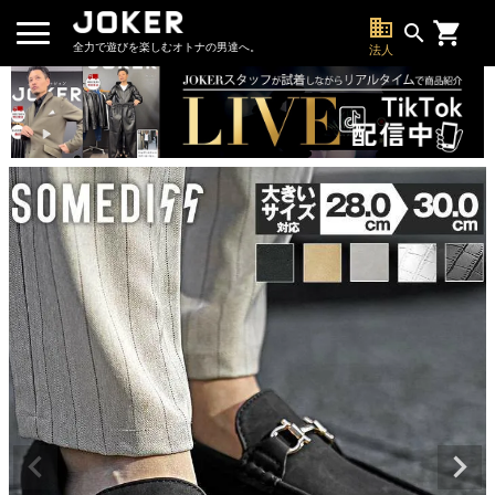
business
search
全力で遊びを楽しむオトナの男達へ。
法人