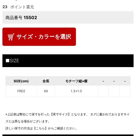
23
商品番号
15502
サイズ・カラーを選択
■SIZE
SIZE(cm)
全長
モチーフ縦×横
-
-
-
FREE
49
1.3×1.0
※上記表は弊社にて採寸を行った【実寸サイズ】となります。 タグに書かれておりますサイ
ズとは異なる場合がございます。
詳しい採寸の方法は
【こちら】から
ご確認ください。