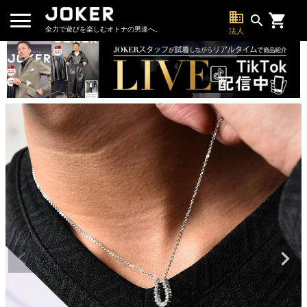
business
search
全力で遊びを楽しむオトナの男達へ。
法人