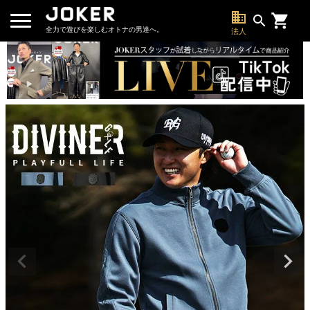
business
search
全力で遊びを楽しむオトナの男達へ。
法人