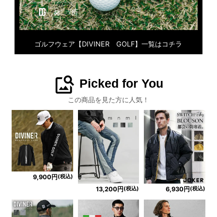
ゴルフウェア【DIVINER GOLF】一覧はコチラ
image_search
Picked for You
この商品を見た方に人気！
(税込)
9,900円
(税込)
(税込)
13,200円
6,930円