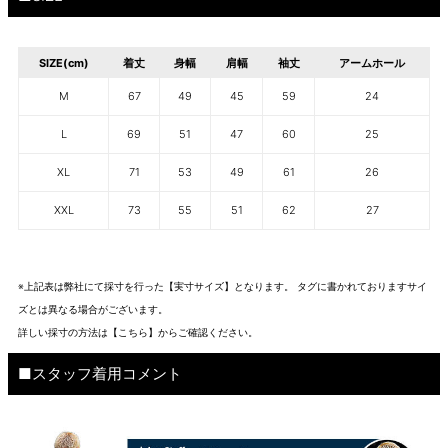
SIZE(cm)
着丈
身幅
肩幅
袖丈
アームホール
M
67
49
45
59
24
L
69
51
47
60
25
XL
71
53
49
61
26
XXL
73
55
51
62
27
※上記表は弊社にて採寸を行った【実寸サイズ】となります。 タグに書かれておりますサイ
ズとは異なる場合がございます。
詳しい採寸の方法は
【こちら】から
ご確認ください。
■スタッフ着用コメント