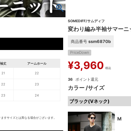
SOMEDIFF/サムディフ
変わり編み半袖サマーニ
商品番号
ssm6870b
PriceDown
¥
3,960
袖丈
アームホール
税込
21
22
36
22
23
カラー
サイズ
23
24
ブラック(Vネック)
りますサイズとは異なる場合がございます。
M