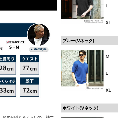
L
XL
ブルー(Vネック)
M
L
XL
ホワイト(Vネック)
はお尻が隠れるくらいで、袖丈