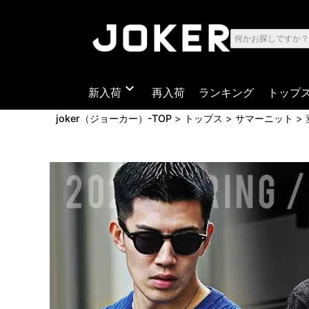
expand_more
新入荷
再入荷
ランキング
トップ
joker（ジョーカー）-TOP
トップス
サマーニット