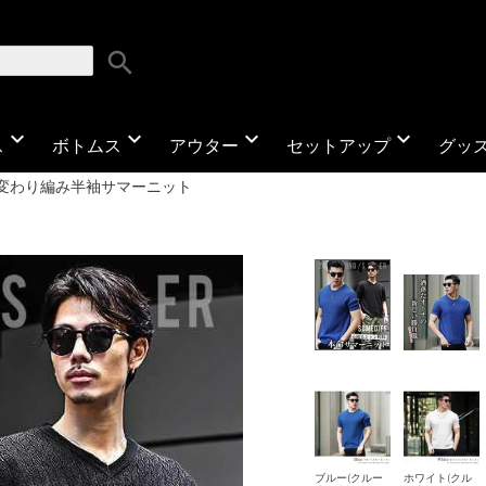
search
expand_more
expand_more
expand_more
expand_more
ス
ボトムス
アウター
セットアップ
グッ
変わり編み半袖サマーニット
ブルー(クルー
ホワイト(クル