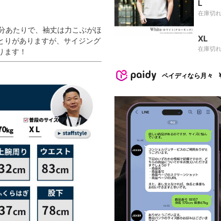
L
在庫切
7分あたりで、袖丈は力こぶがほ
XL
とりがありますが、サイジング
在庫切
ります！
ペイディなら月々