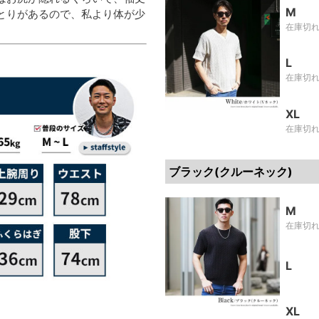
M
とりがあるので、私より体が少
在庫切
L
在庫切
XL
在庫切
ブラック(クルーネック)
M
在庫切
L
XL