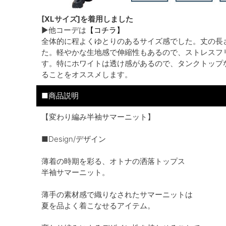
[XLサイズ]を着用しました
▶他コーデは
【コチラ】
全体的に程よくゆとりのあるサイズ感でした。丈の長
た。軽やかな生地感で伸縮性もあるので、ストレスフ
す。特にホワイトは透け感があるので、タンクトップ
ることをオススメします。
■商品説明
【変わり編み半袖サマーニット】
■Design/デザイン
薄着の時期を彩る、オトナの洒落トップス
半袖サマーニット。
薄手の素材感で織りなされたサマーニットは
夏を品よく着こなせるアイテム。