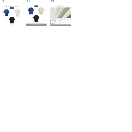
ク)
ク)
ク)