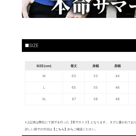
■SIZE
SIZE(cm)
着丈
身幅
肩幅
M
63
53
44
L
65
55
46
XL
67
58
48
※上記表は弊社にて採寸を行った【実寸サイズ】となります。 タグに書かれてお
詳しい採寸の方法は
【こちら】から
ご確認ください。