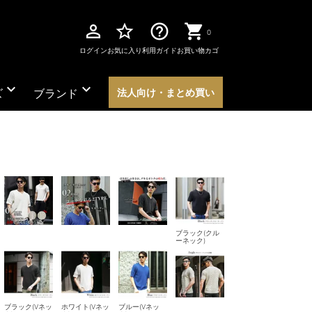
perm_identity
star_border
help_outline
0
ログイン
お気に入り
利用ガイド
お買い物カゴ
expand_more
expand_more
ズ
ブランド
法人向け・まとめ買い
ブラック(クル
ーネック)
ブラック(Vネッ
ホワイト(Vネッ
ブルー(Vネッ