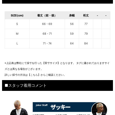
SIZE(cm)
着丈（前・後）
身幅
裄丈
-
-
S
66・69
56
77
M
68・71
59
79
L
71・74
64
84
※上記表は弊社にて採寸を行った【実寸サイズ】となります。 タグに書かれておりますサイ
ズとは異なる場合がございます。
詳しい採寸の方法は
【こちら】から
ご確認ください。
■スタッフ着用コメント