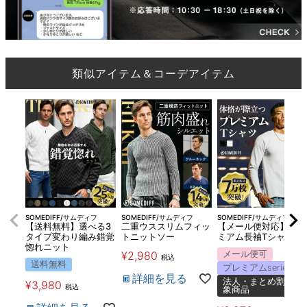
類似アイテム＆コーデアイテム
SOMEDIFF/サムディフ
SOMEDIFF/サムディフ
SOMEDIFF/サムディフ
【送料無料】選べる3
二重ウススリムフィッ
【メール便対応】プレ
タイプ変わり編み錯覚
トニットソー
ミアム長袖Tシャツ
惚れニット
¥
2,980
メール便可
税込
送料無料
プレミアムseries
詳細を見る
法人・まとめ割対
¥
3,980
税込
象商品