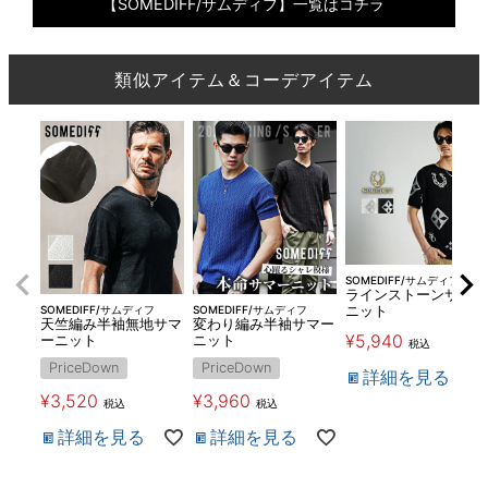
【SOMEDIFF/サムディフ】一覧はコチラ
類似アイテム＆コーデアイテム
SOMEDIFF/サムディフ
ラインストーンサマー
SOMEDIFF/サムディフ
SOMEDIFF/サムディフ
ニット
天竺編み半袖無地サマ
変わり編み半袖サマー
¥
5,940
ーニット
ニット
税込
PriceDown
PriceDown
詳細を見る
¥
3,520
¥
3,960
税込
税込
詳細を見る
詳細を見る