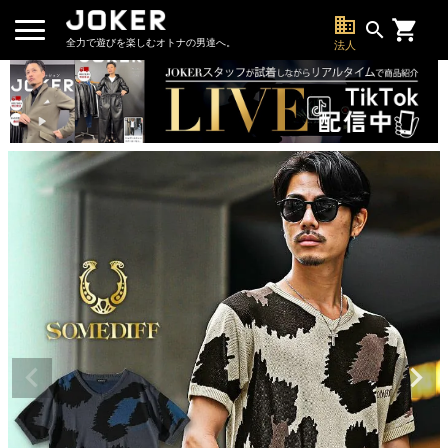
business
search
全力で遊びを楽しむオトナの男達へ。
法人