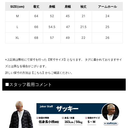
SIZE(cm)
着丈
身幅
肩幅
袖丈
アームホール
M
64
52
45
21
24
L
66
54.5
47
21.5
25
XL
68
57
49
22
26
※上記表は弊社にて採寸を行った【実寸サイズ】となります。 タグに書かれておりますサイ
ズとは異なる場合がございます。
詳しい採寸の方法は
【こちら】から
ご確認ください。
■スタッフ着用コメント