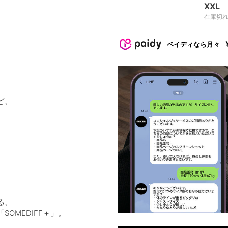
XXL
在庫切
ペイディなら月々
ど、
る、
OMEDIFF＋」。