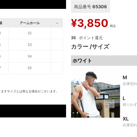
商品番号
65306
¥
3,850
幅
アームホール
-
税込
4
32
35
5
33
カラー
サイズ
6
34
ホワイト
7
35
M
在庫切
りますサイズとは異なる場合がございます。
L
残りわ
XL
在庫切