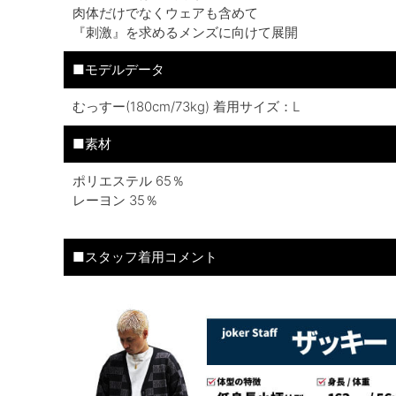
肉体だけでなくウェアも含めて
『刺激』を求めるメンズに向けて展開
■モデルデータ
むっすー(180cm/73kg) 着用サイズ：L
■素材
ポリエステル 65％
レーヨン 35％
■スタッフ着用コメント