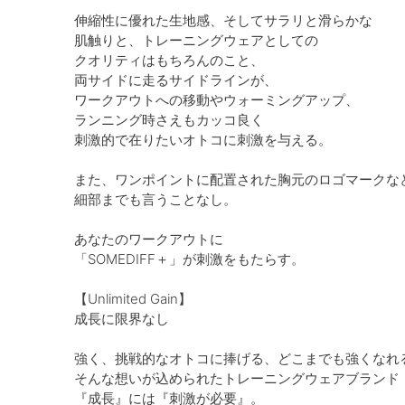
伸縮性に優れた生地感、そしてサラリと滑らかな
肌触りと、トレーニングウェアとしての
クオリティはもちろんのこと、
両サイドに走るサイドラインが、
ワークアウトへの移動やウォーミングアップ、
ランニング時さえもカッコ良く
刺激的で在りたいオトコに刺激を与える。
また、ワンポイントに配置された胸元のロゴマークな
細部までも言うことなし。
あなたのワークアウトに
「SOMEDIFF＋」が刺激をもたらす。
【Unlimited Gain】
成長に限界なし
強く、挑戦的なオトコに捧げる、どこまでも強くなれ
そんな想いが込められたトレーニングウェアブランド「S
『成長』には『刺激が必要』。