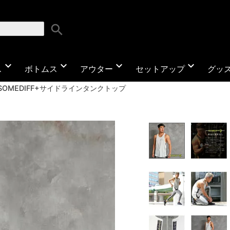
search
expand_more
expand_more
expand_more
expand_more
ス
ボトムス
アウター
セットアップ
グッ
SOMEDIFF+サイドラインタンクトップ