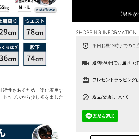
【男性が
SHOPPING INFORMATION
alarm
平日お昼13時までのご
local_shipping
送料550円でお届け（
card_giftcard
プレゼントラッピング
伸縮性もあるため、楽に着用す
block
、トップスから少し裾を出した
返品/交換について