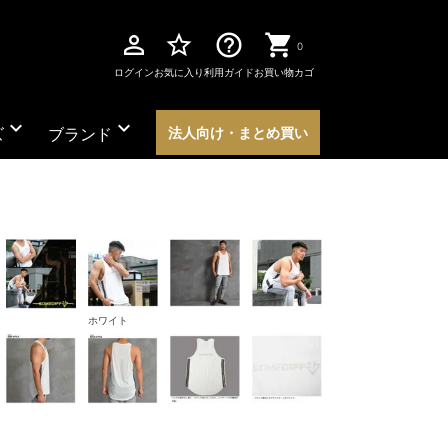
perm_identity
star_border
help_outline
0
ログイン
お気に入り
利用ガイド
お買い物カゴ
expand_more
expand_more
ズ
ブランド
法人向け・まとめ買い
ホワイト