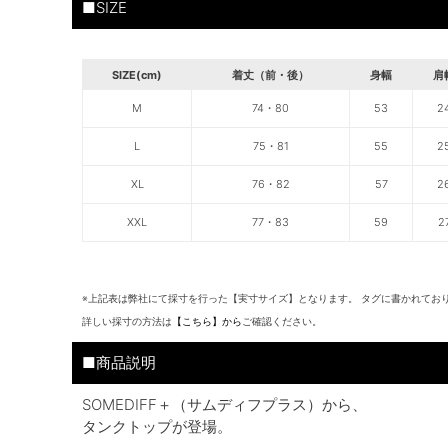
■SIZE
SIZE(cm)
着丈（前・後）
身幅
肩
M
74・80
53
2
L
75・81
55
2
XL
76・82
57
2
XXL
77・83
59
2
※上記表は弊社にて採寸を行った【実寸サイズ】となります。 タグに書かれてお
詳しい採寸の方法は
【こちら】から
ご確認ください。
■商品説明
SOMEDIFF＋（サムディフプラス）から、
タンクトップが登場。