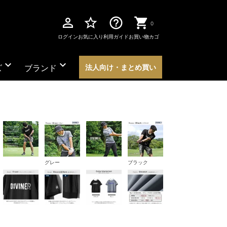
perm_identity
star_border
help_outline
0
ログイン
お気に入り
利用ガイド
お買い物カゴ
expand_more
expand_more
ズ
ブランド
法人向け・まとめ買い
グレー
ブラック