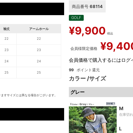
商品番号
68114
GOLF
¥
9,900
袖丈
アームホール
税込
22
22
¥
9,40
会員様限定価格
23
23
会員価格で購入するにはログ
24
24
99
25
25
カラー
サイズ
グレー
りますサイズとは異なる場合がございます。
M
在庫切
L