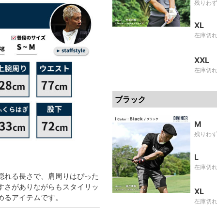
残りわ
XL
在庫切
XXL
在庫切
ブラック
M
残りわ
L
在庫切
隠れる長さで、肩周りはぴった
すさがありながらもスタイリッ
XL
めるアイテムです。
在庫切