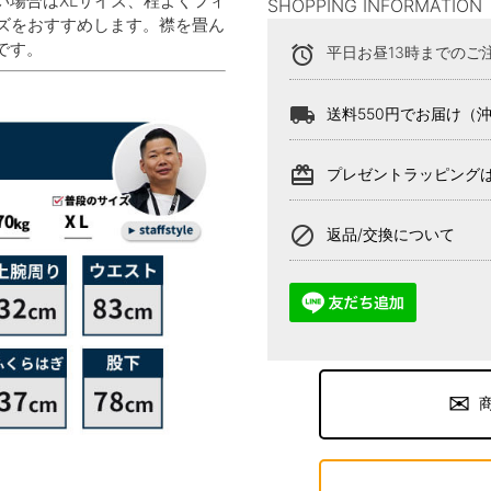
い場合はXLサイズ、程よくフィ
SHOPPING INFORMATION
イズをおすすめします。襟を畳ん
です。
alarm
平日お昼13時までのご
local_shipping
送料550円でお届け（
card_giftcard
プレゼントラッピング
block
返品/交換について