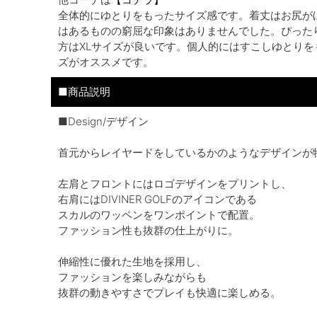
全体的にゆとりをもったサイズ感です。着丈はお尻が
はあるものの窮屈な印象はありませんでした。ぴった
方はXLサイズが良いです。個人的にはすこしゆとりを
ズがオススメです。
■商品説明
■Design/デザイン
首元からレイヤードをしているかのようなデザインが
左肩とフロントにはロゴデザインをプリントし、
右肩にはDIVINER GOLFのアイコンである
スカルのワッペンをワンポイントで配置。
ファッション性も抜群の仕上がりに。
伸縮性に優れた生地を採用し、
ファッションを楽しみながらも
抜群の動きやすさでプレイも快適に楽しめる。