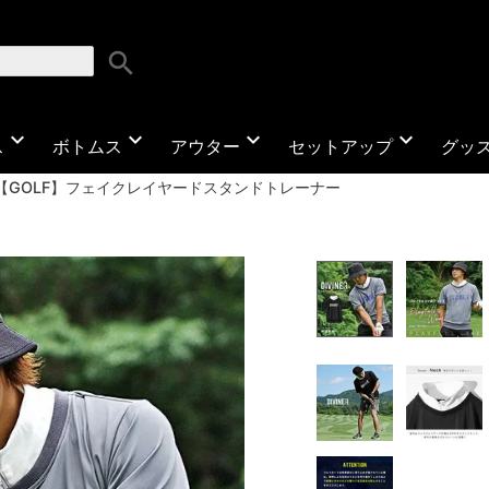
search
expand_more
expand_more
expand_more
expand_more
ス
ボトムス
アウター
セットアップ
グッ
【GOLF】フェイクレイヤードスタンドトレーナー