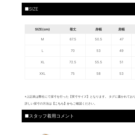
■SIZE
SIZE(cm)
着丈
身幅
肩幅
M
67.5
50.5
47
L
70
53
49
XL
72.5
55.5
51
XXL
75
58
53
※上記表は弊社にて採寸を行った【実寸サイズ】となります。 タグに書かれてお
詳しい採寸の方法は
【こちら】から
ご確認ください。
■スタッフ着用コメント