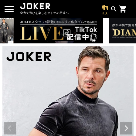
business
search
全力で遊びを楽しむオトナの男達へ。
法人