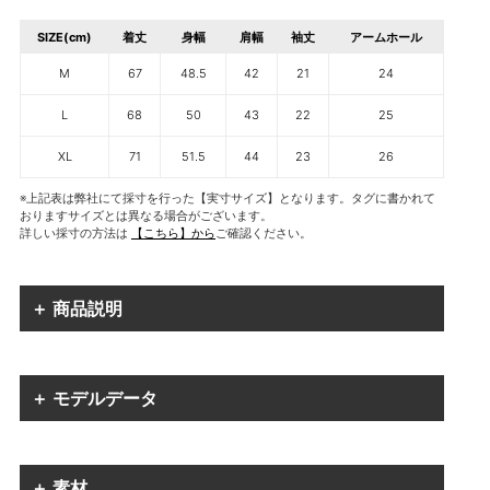
SIZE(cm)
着丈
身幅
肩幅
袖丈
アームホール
M
67
48.5
42
21
24
L
68
50
43
22
25
XL
71
51.5
44
23
26
※上記表は弊社にて採寸を行った【実寸サイズ】となります。タグに書かれて
おりますサイズとは異なる場合がございます。
詳しい採寸の方法は
【こちら】から
ご確認ください。
＋ 商品説明
＋ モデルデータ
＋ 素材