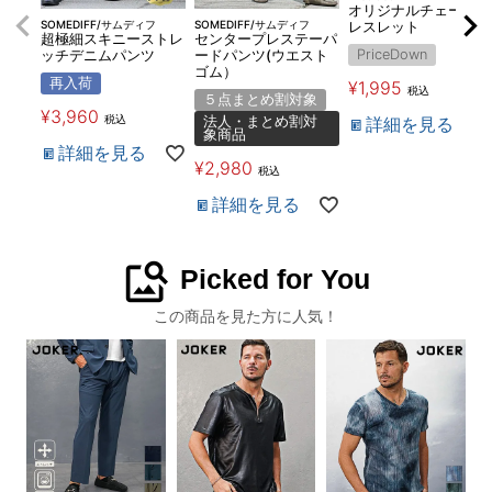
オリジナルチェーンブ
SOMEDIFF/サムディフ
SOMEDIFF/サムディフ
レスレット
超極細スキニーストレ
センタープレステーパ
PriceDown
ッチデニムパンツ
ードパンツ(ウエスト
ゴム）
再入荷
¥
1,995
税込
５点まとめ割対象
¥
3,960
税込
詳細を見る
法人・まとめ割対
象商品
詳細を見る
¥
2,980
税込
詳細を見る
image_search
Picked for You
この商品を見た方に人気！