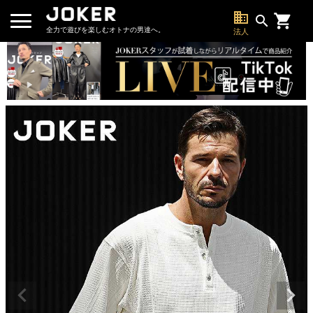
business
search
全力で遊びを楽しむオトナの男達へ。
法人