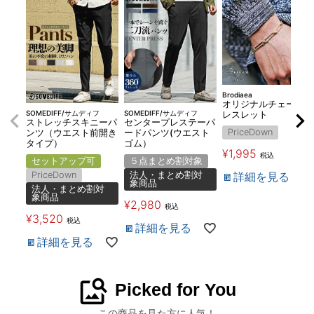
Brodiaea
オリジナルチェーンブ
SOMEDIFF/サムディフ
SOMEDIFF/サムディフ
レスレット
ストレッチスキニーパ
センタープレステーパ
PriceDown
ンツ（ウエスト前開き
ードパンツ(ウエスト
タイプ）
ゴム）
¥
1,995
税込
セットアップ可
５点まとめ割対象
詳細を見る
PriceDown
法人・まとめ割対
象商品
法人・まとめ割対
象商品
¥
2,980
税込
¥
3,520
税込
詳細を見る
詳細を見る
image_search
Picked for You
この商品を見た方に人気！