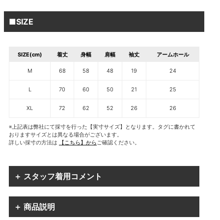
■SIZE
SIZE(cm)
着丈
身幅
肩幅
袖丈
アームホール
M
68
58
48
19
24
L
70
60
50
21
25
XL
72
62
52
26
26
※上記表は弊社にて採寸を行った【実寸サイズ】となります。タグに書かれて
おりますサイズとは異なる場合がございます。
詳しい採寸の方法は
【こちら】から
ご確認ください。
＋ スタッフ着用コメント
＋ 商品説明