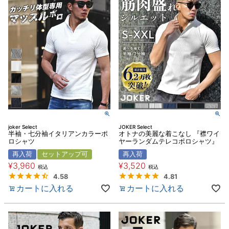
joker Select
JOKER Select
半袖・七分袖イタリアンカラーポ
オトナの美麗な着こなし 『襟ワイ
ロシャツ
ヤーランダムテレコポロシャツ』
再入荷
セットアップ可
再入荷
¥
3,960
¥
3,520
税込
税込
4.58
4.81
カートに入れる
カートに入れる