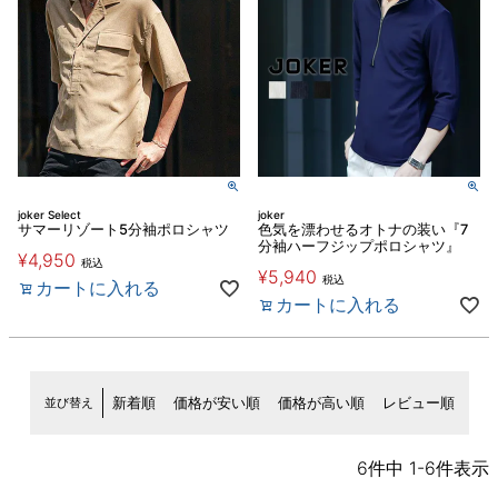
joker Select
joker
サマーリゾート5分袖ポロシャツ
色気を漂わせるオトナの装い『7
分袖ハーフジップポロシャツ』
¥
4,950
税込
¥
5,940
税込
カートに入れる
カートに入れる
並び替え
新着順
価格が安い順
価格が高い順
レビュー順
6
件中
1
-
6
件表示