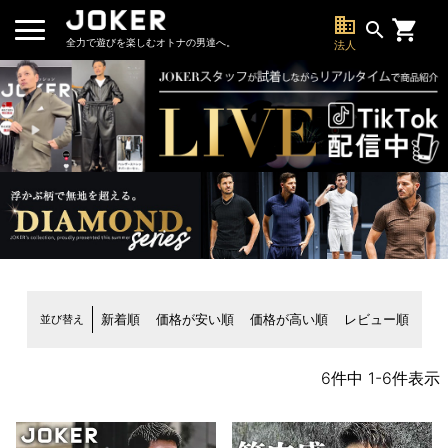
business
search
全力で遊びを楽しむオトナの男達へ。
法人
並び替え
新着順
価格が安い順
価格が高い順
レビュー順
6
件中
1
-
6
件表示