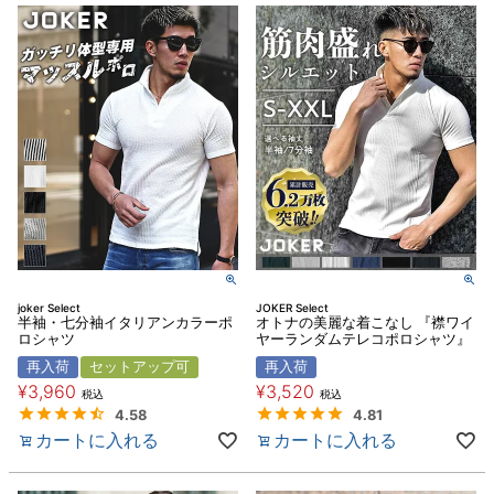
joker Select
JOKER Select
半袖・七分袖イタリアンカラーポ
オトナの美麗な着こなし 『襟ワイ
ロシャツ
ヤーランダムテレコポロシャツ』
再入荷
セットアップ可
再入荷
¥
3,960
¥
3,520
税込
税込
4.58
4.81
カートに入れる
カートに入れる