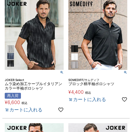
JOKER Select
SOMEDIFF/サムディフ
ムラ染め加工ケーブルイタリアン
ブロック柄半袖ポロシャツ
カラー半袖ポロシャツ
¥
4,400
税込
再入荷
カートに入れる
¥
6,600
税込
カートに入れる