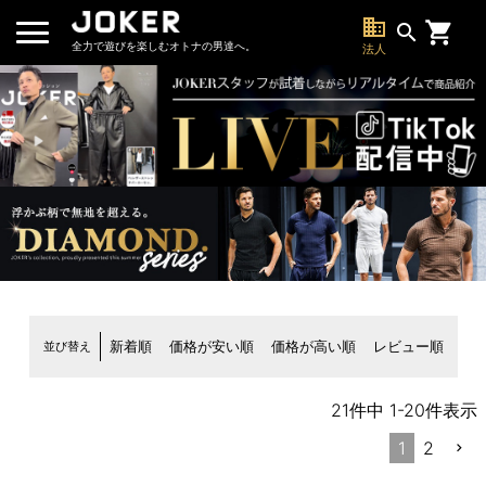
business
search
全力で遊びを楽しむオトナの男達へ。
法人
並び替え
新着順
価格が安い順
価格が高い順
レビュー順
21
件中
1
-
20
件表示
1
2