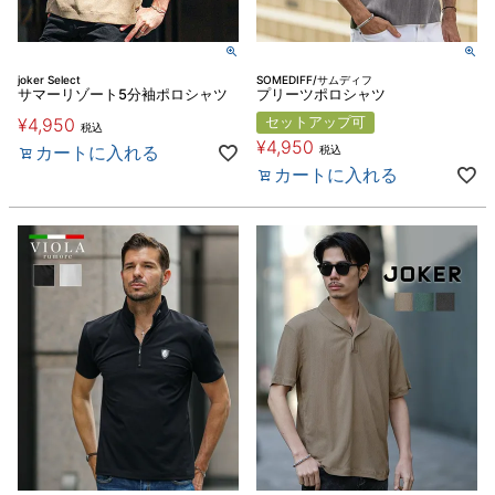
joker Select
SOMEDIFF/サムディフ
サマーリゾート5分袖ポロシャツ
プリーツポロシャツ
¥
4,950
セットアップ可
税込
¥
4,950
カートに入れる
税込
カートに入れる