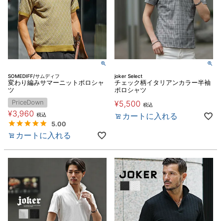
SOMEDIFF/サムディフ
joker Select
変わり編みサマーニットポロシャ
チェック柄イタリアンカラー半袖
ツ
ポロシャツ
PriceDown
¥
5,500
税込
¥
3,960
カートに入れる
税込
5.00
カートに入れる