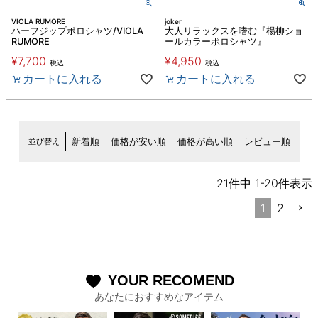
VIOLA RUMORE
joker
ハーフジップポロシャツ/VIOLA
大人リラックスを嗜む『楊柳ショ
RUMORE
ールカラーポロシャツ』
¥
7,700
¥
4,950
税込
税込
カートに入れる
カートに入れる
並び替え
新着順
価格が安い順
価格が高い順
レビュー順
21
件中
1
-
20
件表示
1
2
YOUR RECOMEND
favorite
あなたにおすすめなアイテム