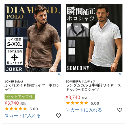
JOKER Select
SOMEDIFF/サムディフ
ふくれダイヤ柄襟ワイヤーポロシ
ランダムカルゼ半袖衿ワイヤース
ャツ
キッパーポロシャツ
セットアップ可
¥
3,740
税込
¥
3,740
5.00
税込
5.00
カートに入れる
カートに入れる