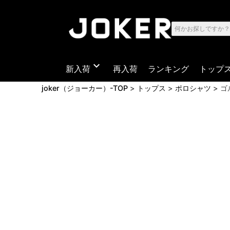
expand_more
新入荷
再入荷
ランキング
トップ
joker（ジョーカー）-TOP
トップス
ポロシャツ
ゴ