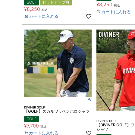
GOLF
セットアップ可
¥
8,250
税込
¥
8,250
税込
カートに入れる
カートに入れる
DIVINER GOLF
【GOLF】スカルワッペンポロシャツ
GOLF
DIVINER GOLF
【DIVINER GOL
¥
7,700
税込
シャツ
カートに入れる