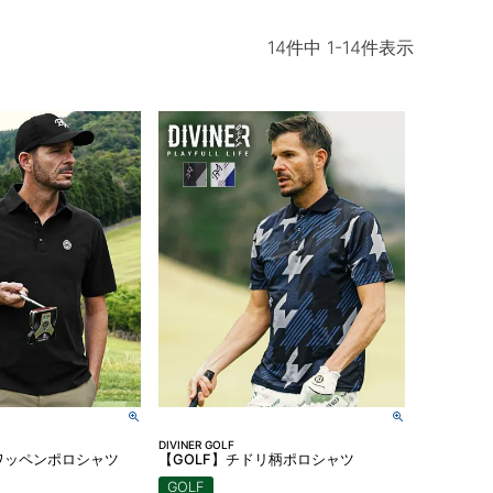
14
件中
1
-
14
件表示
DIVINER GOLF
ワッペンポロシャツ
【GOLF】チドリ柄ポロシャツ
GOLF