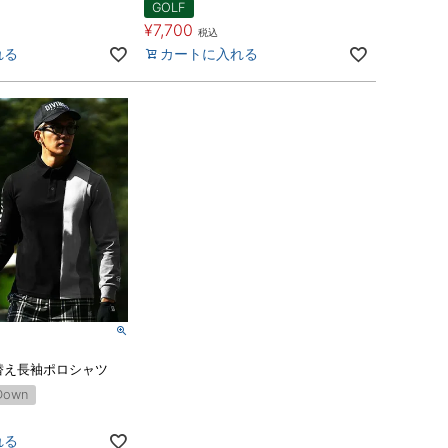
GOLF
¥
7,700
税込
れる
カートに入れる
替え長袖ポロシャツ
Down
れる