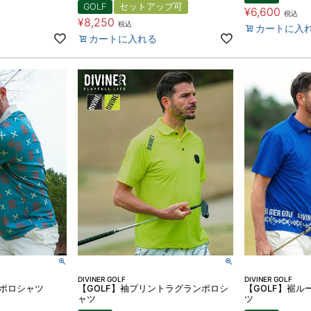
GOLF
セットアップ可
¥
6,600
税込
¥
8,250
税込
カートに入
カートに入れる
DIVINER GOLF
DIVINER GOLF
柄ポロシャツ
【GOLF】袖プリントラグランポロシ
【GOLF】裾
ャツ
ツ