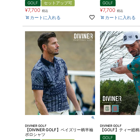
GOLF
セットアップ可
GOLF
¥
7,700
¥
7,700
税込
税込
カートに入れる
カートに入れる
DIVINER GOLF
DIVINER GOLF
【DIVINER GOLF】ペイズリー柄半袖
【GOLF】ティー総
ポロシャツ
GOLF