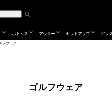
search
expand_more
expand_more
expand_more
expand_more
ス
ボトムス
アウター
セットアップ
グッ
ルフウェア
ゴルフウェア