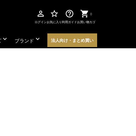
perm_identity
star_border
help_outline
0
ログイン
お気に入り
利用ガイド
お買い物カゴ
expand_more
expand_more
ズ
ブランド
法人向け・まとめ買い