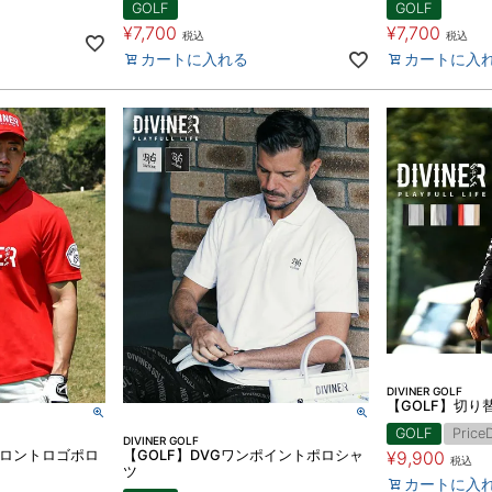
GOLF
GOLF
¥
7,700
¥
7,700
税込
税込
カートに入れる
カートに入
DIVINER GOLF
【GOLF】切り
GOLF
Price
DIVINER GOLF
F】フロントロゴポロ
【GOLF】DVGワンポイントポロシャ
¥
9,900
税込
ツ
カートに入