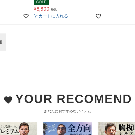
GOLF
¥
6,600
税込
カートに入れる
順
YOUR RECOMEND
favorite
あなたにおすすめなアイテム