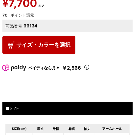
¥
7,700
税込
70
商品番号
66134
サイズ・カラーを選択
￥2,566
ペイディなら月々
■SIZE
SIZE(cm)
着丈
身幅
肩幅
袖丈
アームホール