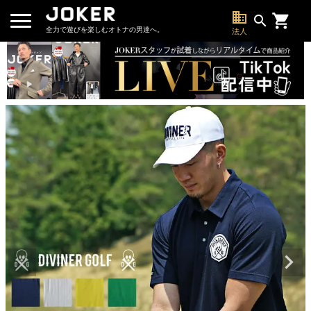
business
search
全力で遊びを楽しむオトナの男達へ。
法人