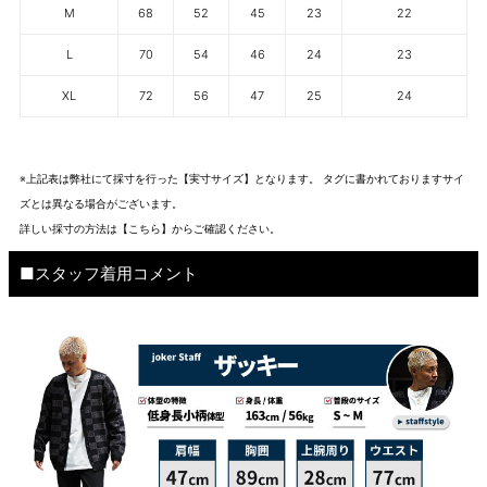
M
68
52
45
23
22
L
70
54
46
24
23
XL
72
56
47
25
24
※上記表は弊社にて採寸を行った【実寸サイズ】となります。 タグに書かれておりますサイ
ズとは異なる場合がございます。
詳しい採寸の方法は
【こちら】から
ご確認ください。
■スタッフ着用コメント