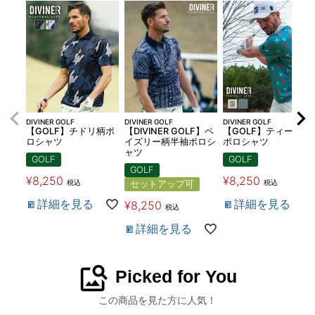
DIVINER GOLF
DIVINER GOLF
DIVINER GOLF
【GOLF】チドリ柄ポ
【DIVINER GOLF】ペ
【GOLF】ティー総柄
ロシャツ
イズリー柄半袖ポロシ
ポロシャツ
ャツ
GOLF
GOLF
GOLF
¥
8,250
¥
8,250
税込
税込
セットアップ可
詳細を見る
詳細を見る
¥
8,250
税込
詳細を見る
image_search
Picked for You
この商品を見た方に人気！