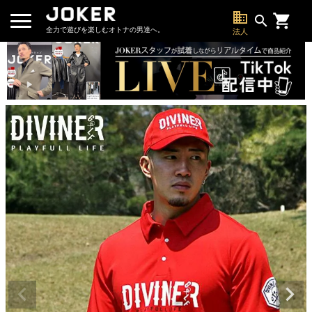
business
search
全力で遊びを楽しむオトナの男達へ。
法人