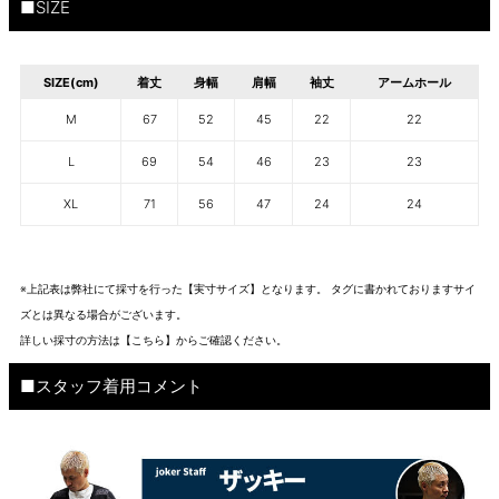
■SIZE
SIZE(cm)
着丈
身幅
肩幅
袖丈
アームホール
M
67
52
45
22
22
L
69
54
46
23
23
XL
71
56
47
24
24
※上記表は弊社にて採寸を行った【実寸サイズ】となります。 タグに書かれておりますサイ
ズとは異なる場合がございます。
詳しい採寸の方法は
【こちら】から
ご確認ください。
■スタッフ着用コメント