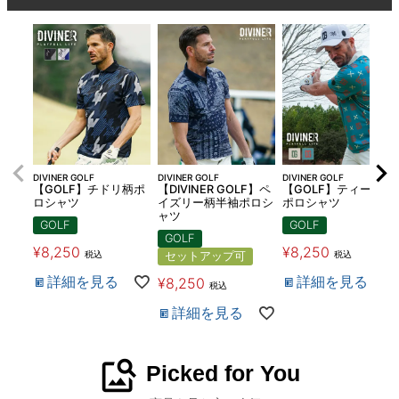
DIVINER GOLF
DIVINER GOLF
DIVINER GOLF
【GOLF】チドリ柄ポ
【DIVINER GOLF】ペ
【GOLF】ティー総柄
ロシャツ
イズリー柄半袖ポロシ
ポロシャツ
ャツ
GOLF
GOLF
GOLF
¥
8,250
¥
8,250
税込
税込
セットアップ可
詳細を見る
詳細を見る
¥
8,250
税込
詳細を見る
image_search
Picked for You