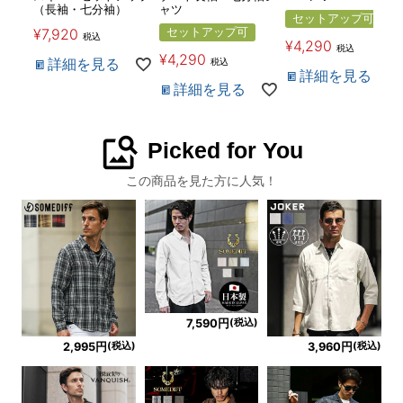
（長袖・七分袖）
ャツ
セットアップ可
¥
7,920
セットアップ可
税込
¥
4,290
税込
¥
4,290
詳細を見る
税込
詳細を見る
詳細を見る
image_search
Picked for You
この商品を見た方に人気！
(税込)
7,590円
(税込)
(税込)
2,995円
3,960円