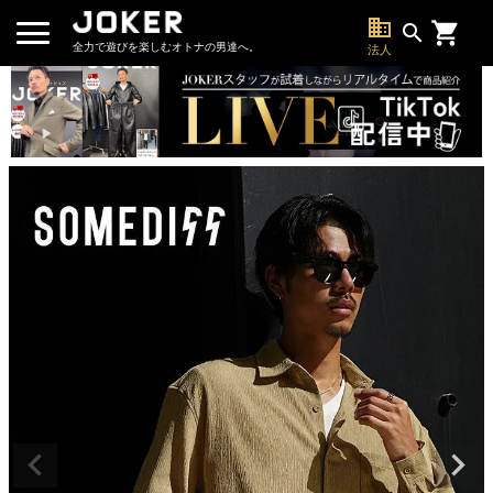
business
search
全力で遊びを楽しむオトナの男達へ。
法人