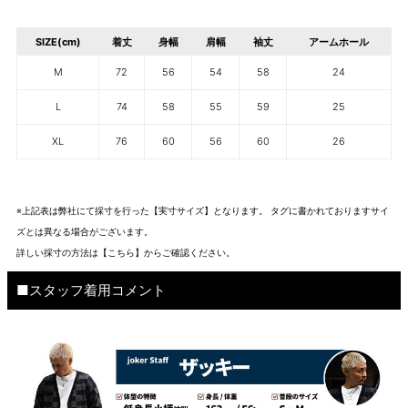
SIZE(cm)
着丈
身幅
肩幅
袖丈
アームホール
M
72
56
54
58
24
L
74
58
55
59
25
XL
76
60
56
60
26
※上記表は弊社にて採寸を行った【実寸サイズ】となります。 タグに書かれておりますサイ
ズとは異なる場合がございます。
詳しい採寸の方法は
【こちら】から
ご確認ください。
■スタッフ着用コメント