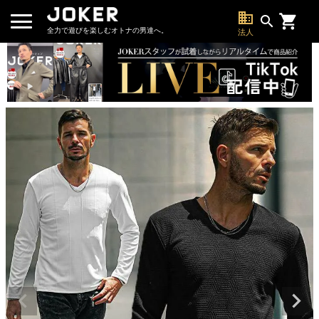
business
search
全力で遊びを楽しむオトナの男達へ。
法人