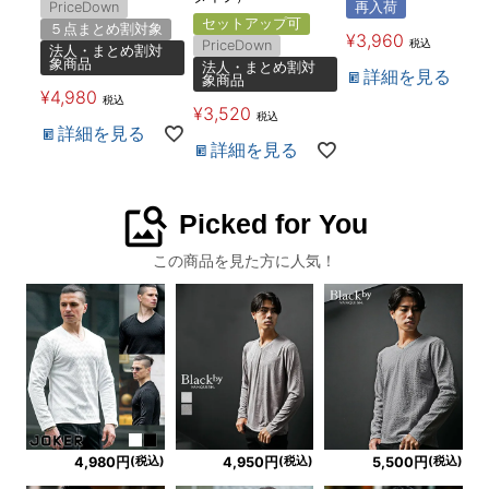
PriceDown
再入荷
セットアップ可
５点まとめ割対象
¥
3,960
税込
PriceDown
法人・まとめ割対
象商品
法人・まとめ割対
詳細を見る
象商品
¥
4,980
税込
¥
3,520
税込
詳細を見る
詳細を見る
image_search
Picked for You
この商品を見た方に人気！
(税込)
(税込)
(税込)
4,980円
4,950円
5,500円