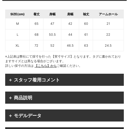
SIZE(cm)
着丈
身幅
肩幅
袖丈
アームホール
M
65
47
42
60
21
L
68
50.5
44
61
22
XL
72
52
46.5
63
24.5
※上記表は弊社にて採寸を行った【実寸サイズ】となります。タグに書かれており
ますサイズとは異なる場合がございます。
詳しい採寸の方法は
【こちら】から
ご確認ください。
＋ スタッフ着用コメント
＋ 商品説明
＋ モデルデータ