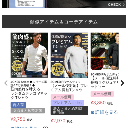
類似アイテム＆コーデアイテム
SOMEDIFF/サムディフ
【メール便送料無料】
JOKER Select◆シリーズ累
SOMEDIFF/サムディフ
長袖ラグジュアリーカ
計6.2万枚突破！◆
【メール便対応】プレ
ットソー
筋肉盛れを叶える！
ミアム長袖Tシャツ
ランダムテレコ Vネッ
メール便可
メール便可
ク Tシャツ
¥
3,850
プレミアムseries
税込
再入荷
法人・まとめ割対
５点まとめ割対象
詳細を見る
象商品
¥
2,750
¥
2,970
税込
税込