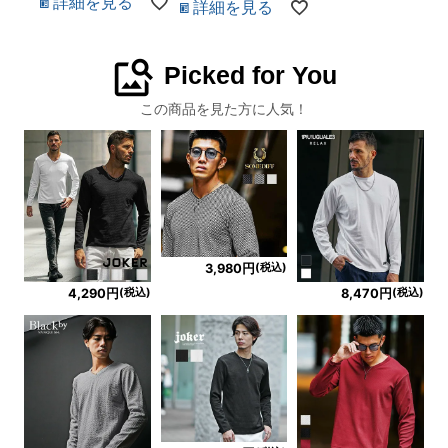
詳細を見る
詳細を見る
image_search
Picked for You
この商品を見た方に人気！
(税込)
3,980円
(税込)
(税込)
4,290円
8,470円