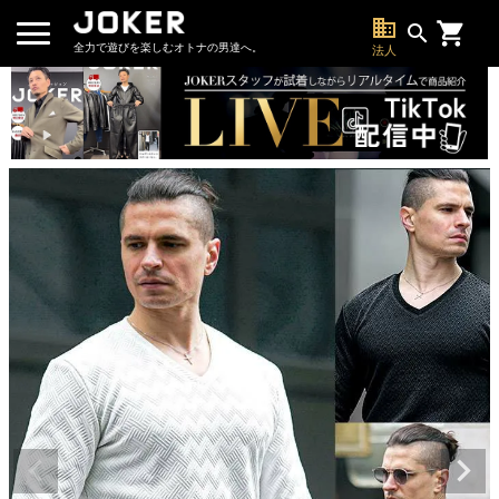
business
search
全力で遊びを楽しむオトナの男達へ。
法人