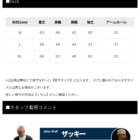
■SIZE
SIZE(cm)
着丈
身幅
肩幅
袖丈
アームホール
M
63
46
42
60
20
L
66
49
44
61
21
XL
69
52
46
62
22
※上記表は弊社にて採寸を行った【実寸サイズ】となります。 タグに書かれておりますサイ
ズとは異なる場合がございます。
詳しい採寸の方法は
【こちら】から
ご確認ください。
■スタッフ着用コメント