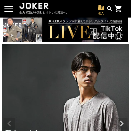
business
search
全力で遊びを楽しむオトナの男達へ。
法人