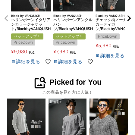
Black by VANQUISH
Black by VANQUISH
Black by VANQUISH
ヘリンボーンイタリア
ヘリンボーンアンクル
チェック柄ノーカラー
ンカラージャケッ
パン
カーディガ
ト/BlackbyVANQUISH
ツ/BlackbyVANQUISH
ン/BlackbyVANQUIS
セットアップ可
セットアップ可
PriceDown
PriceDown
PriceDown
¥
5,980
税込
¥
9,980
¥
7,980
税込
税込
詳細を見る
詳細を見る
詳細を見る
image_search
Picked for You
この商品を見た方に人気！