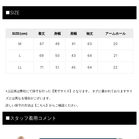
■SIZE
SIZE(cm)
着丈
身幅
肩幅
袖丈
アームホール
M
67
49
41
63
20
L
69
50
43
64
21
LL
71
51
45
64
22
※上記表は弊社にて採寸を行った【実寸サイズ】となります。 タグに書かれておりますサイ
ズとは異なる場合がございます。
詳しい採寸の方法は
【こちら】から
ご確認ください。
■スタッフ着用コメント