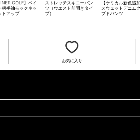
VINER GOLF】ペイ
ストレッチスキニーパン
【ケミカル新色追
ー柄半袖モックネッ
ツ（ウエスト前開きタイ
スウェットデニム
ットアップ
プ）
プドパンツ
お気に入り