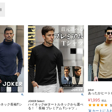
順
joker
あったかヒート
¥
1,995
税込
JOKER Select
ネック長袖Tシ
ハイネックorタートルネックから選べ
5
る！「 長袖 プレミアム Tシャツ 」
カートに入