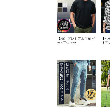
【極】プレミアム半袖ビ
【七
ッグTシャツ
リア