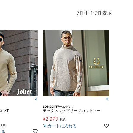
7
件中
1
-
7
件表示
SOMEDIFF/サムディフ
ロンT
モックネックプリーツカットソー
¥
2,970
税込
.00
カートに入れる
れる