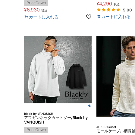
PriceDown
¥
4,290
税込
¥
6,930
5.00
税込
カートに入れる
カートに入れる
Black by VANQUISH
アフガンネックカットソー/Black by
VANQUISH
JOKER Select
PriceDown
モールケーブル柄長袖