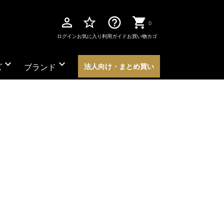
perm_identity
star_border
help_outline
0
ログイン
お気に入り
利用ガイド
お買い物カゴ
expand_more
expand_more
ズ
ブランド
法人向け・まとめ買い
ツ