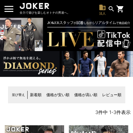
business
search
全力で遊びを楽しむオトナの男達へ。
法人
並び替え
新着順
価格が安い順
価格が高い順
レビュー順
3
件中
1
-
3
件表示