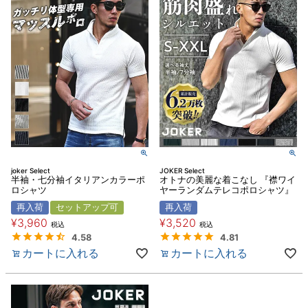
joker Select
JOKER Select
半袖・七分袖イタリアンカラーポ
オトナの美麗な着こなし 『襟ワイ
ロシャツ
ヤーランダムテレコポロシャツ』
再入荷
セットアップ可
再入荷
¥
3,960
¥
3,520
税込
税込
4.58
4.81
カートに入れる
カートに入れる