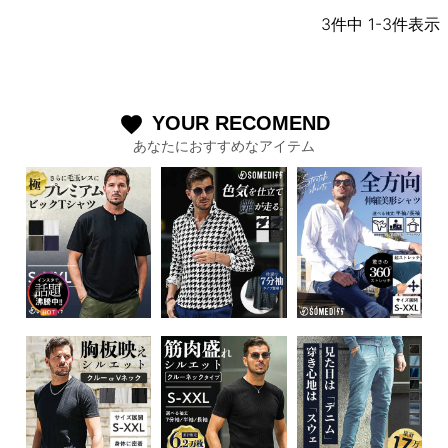
3
件中
1
-
3
件表示
YOUR RECOMEND
favorite
あなたにおすすめなアイテム