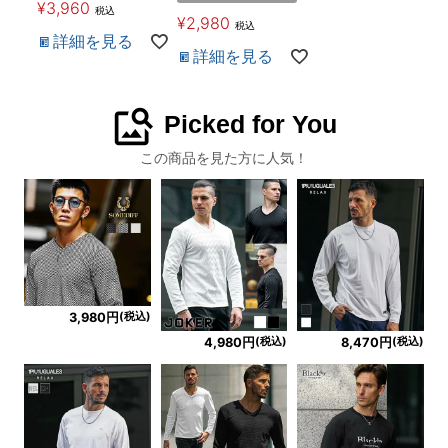
¥
3,960
税込
¥
2,980
税込
詳細を見る
詳細を見る
image_search
Picked for You
この商品を見た方に人気！
(税込)
3,980円
(税込)
(税込)
4,980円
8,470円