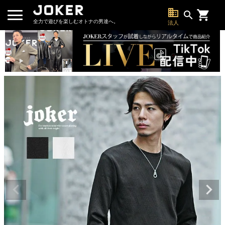
business
search
全力で遊びを楽しむオトナの男達へ。
法人