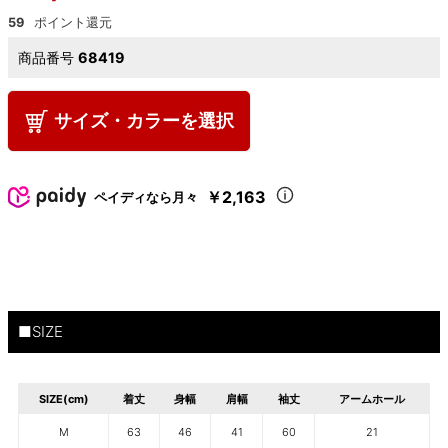
59
商品番号
68419
サイズ・カラーを選択
￥2,163
ペイディなら月々
■SIZE
SIZE(cm)
着丈
身幅
肩幅
袖丈
アームホール
M
63
46
41
60
21