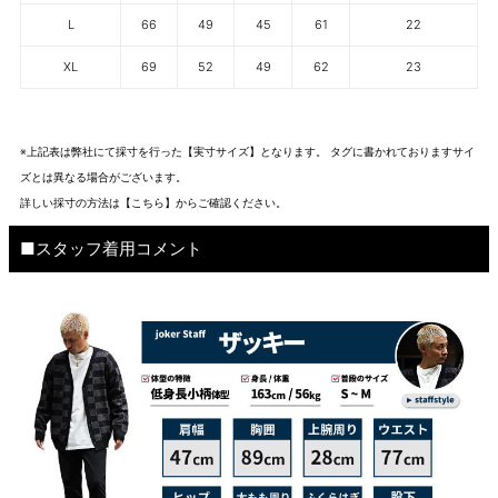
L
66
49
45
61
22
XL
69
52
49
62
23
※上記表は弊社にて採寸を行った【実寸サイズ】となります。 タグに書かれておりますサイ
ズとは異なる場合がございます。
詳しい採寸の方法は
【こちら】から
ご確認ください。
■スタッフ着用コメント