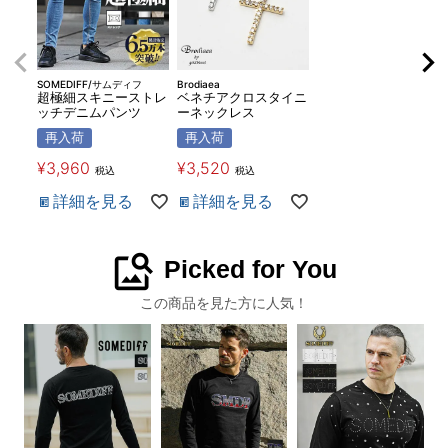
SOMEDIFF/サムディフ
Brodiaea
超極細スキニーストレ
ベネチアクロスタイニ
ッチデニムパンツ
ーネックレス
再入荷
再入荷
¥
3,960
¥
3,520
税込
税込
詳細を見る
詳細を見る
image_search
Picked for You
この商品を見た方に人気！