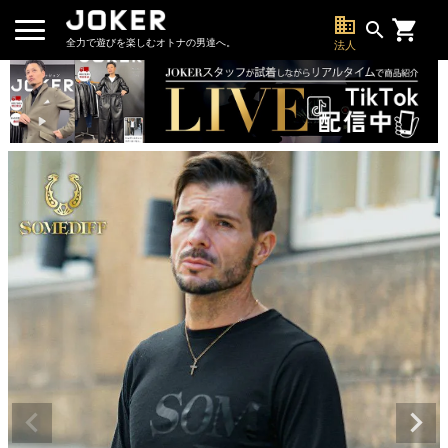
business
search
全力で遊びを楽しむオトナの男達へ。
法人