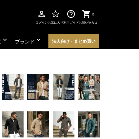
perm_identity
star_border
help_outline
0
ログイン
お気に入り
利用ガイド
お買い物カゴ
expand_more
expand_more
ズ
ブランド
法人向け・まとめ買い