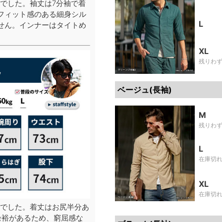
でした。袖丈は7分袖で着
フィット感のある細身シル
L
せん。インナーはタイトめ
XL
残りわ
ベージュ(長袖)
M
残りわ
L
在庫切
XL
在庫切
でした。着丈はお尻半分あ
余裕があるため、窮屈感な