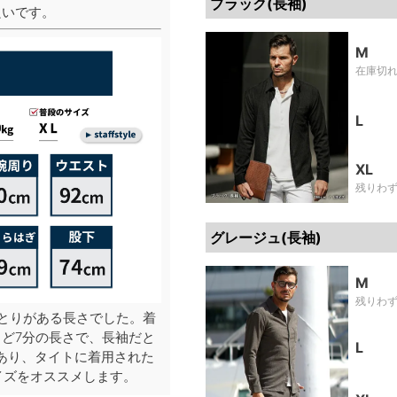
ブラック(長袖)
良いです。
M
在庫切
L
XL
残りわ
グレージュ(長袖)
M
残りわ
とりがある長さでした。着
ど7分の長さで、長袖だと
L
あり、タイトに着用された
イズをオススメします。