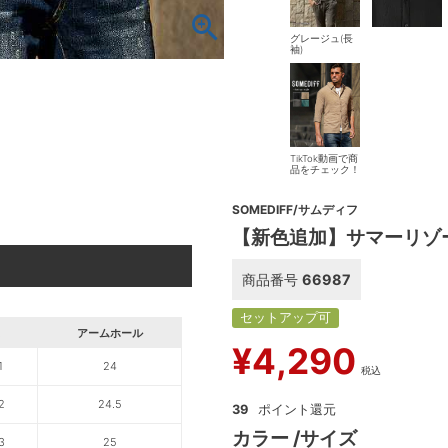
グレージュ(長
袖)
TikTok動画で商
品をチェック！
SOMEDIFF/サムディフ
【新色追加】サマーリゾ
商品番号
66987
セットアップ可
アームホール
¥
4,290
1
24
税込
2
24.5
39
カラー
サイズ
3
25