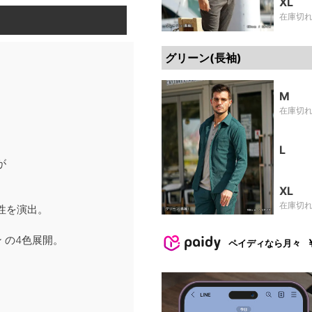
XL
在庫切
グリーン(長袖)
M
在庫切
L
が
XL
。
在庫切
性を演出。
ン の4色展開。
ペイディなら月々