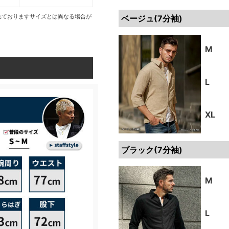
れておりますサイズとは異なる場合が
ベージュ(7分袖)
M
L
XL
ブラック(7分袖)
M
L