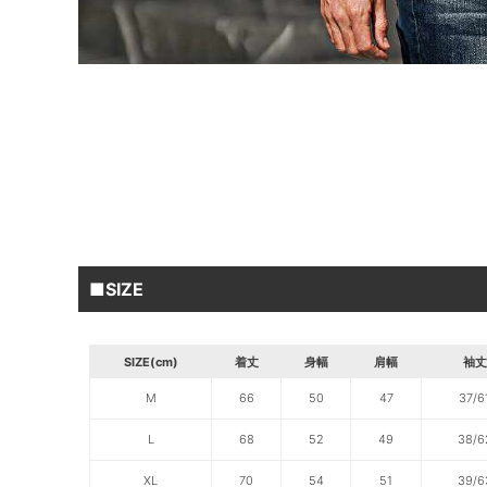
■SIZE
SIZE(cm)
着丈
身幅
肩幅
袖丈
M
66
50
47
37/6
L
68
52
49
38/6
XL
70
54
51
39/6