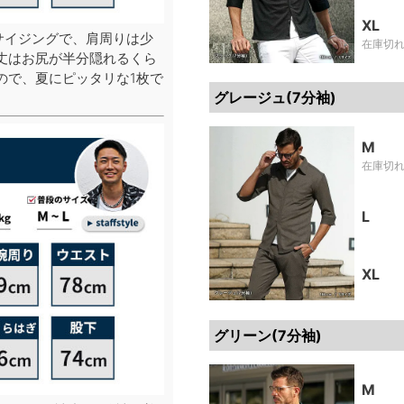
XL
サイジングで、肩周りは少
在庫切
丈はお尻が半分隠れるくら
ので、夏にピッタリな1枚で
グレージュ(7分袖)
M
在庫切
L
XL
グリーン(7分袖)
M