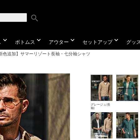
search
expand_more
expand_more
expand_more
expand_more
ス
ボトムス
アウター
セットアップ
グッ
新色追加】サマーリゾート長袖・七分袖シャツ
グレージュ(長
袖)