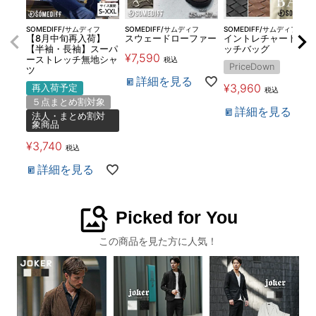
SOMEDIFF/サムディフ
SOMEDIFF/サムディフ
SOMEDIFF/サムディフ
【8月中旬再入荷】
スウェードローファー
イントレチャートクラ
【半袖・長袖】スーパ
ッチバッグ
¥
7,590
ーストレッチ無地シャ
税込
PriceDown
ツ
詳細を見る
¥
3,960
再入荷予定
税込
５点まとめ割対象
詳細を見る
法人・まとめ割対
象商品
¥
3,740
税込
詳細を見る
image_search
Picked for You
この商品を見た方に人気！