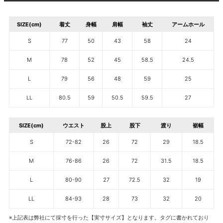
SIZE(cm)
着丈
身幅
肩幅
袖丈
アームホール
S
77
50
43
58
24
M
78
52
45
58.5
24.5
L
79
56
48
59
25
LL
80.5
59
50.5
59.5
27
SIZE(cm)
ウエスト
股上
股下
渡り
裾幅
S
72-82
26
72
29
18.5
M
76-86
26
72
31.5
18.5
L
80-90
27
72.5
32
19
LL
84-93
28
73
32
20
※上記表は弊社にて採寸を行った【実寸サイズ】となります。タグに書かれており