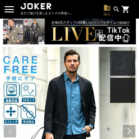
business
search
全力で遊びを楽しむオトナの男達へ。
法人