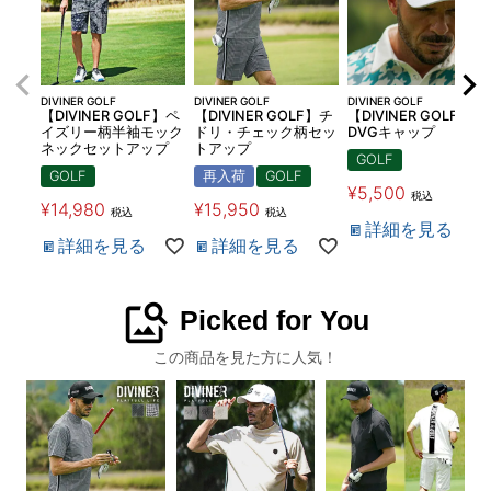
DIVINER GOLF
DIVINER GOLF
DIVINER GOLF
【DIVINER GOLF】ペ
【DIVINER GOLF】チ
【DIVINER GOLF】
イズリー柄半袖モック
ドリ・チェック柄セッ
DVGキャップ
ネックセットアップ
トアップ
GOLF
GOLF
再入荷
GOLF
¥
5,500
税込
¥
14,980
¥
15,950
税込
税込
詳細を見る
詳細を見る
詳細を見る
image_search
Picked for You
この商品を見た方に人気！