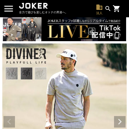
business
search
全力で遊びを楽しむオトナの男達へ。
法人